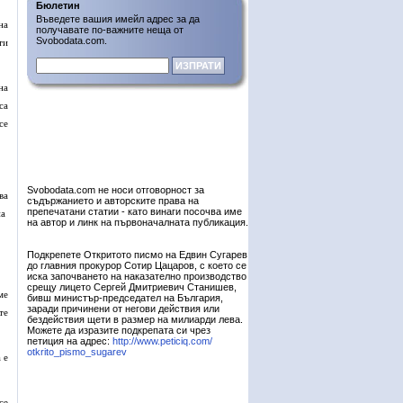
Бюлетин
Въведете вашия имейл адрес за да
на
получавате по-важните неща от
Svobodata.com.
ти
на
са
се
Svobodata.com не носи отговорност за
ва
съдържанието и авторските права на
препечатани статии - като винаги посочва име
на
на автор и линк на първоначалната публикация.
Подкрепете Откритото писмо на Едвин Сугарев
до главния прокурор Сотир Цацаров, с което се
иска започването на наказателно производство
срещу лицето Сергей Дмитриевич Станишев,
ме
бивш министър-председател на България,
заради причинени от негови действия или
те
бездействия щети в размер на милиарди лева.
Можете да изразите подкрепата си чрез
петиция на адрес:
http://www.peticiq.com/
otkrito_pismo_sugarev
 е
се