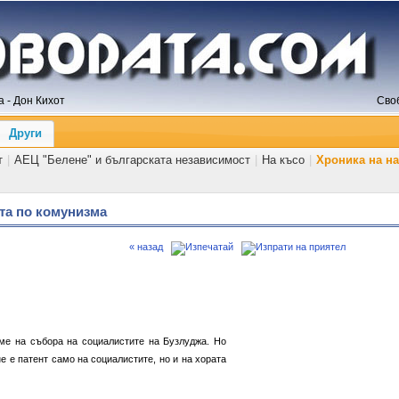
 - Дон Кихот
Сво
Други
т
|
АЕЦ "Белене" и българската независимост
|
На късо
|
Хроника на н
та по комунизма
« назад
ме на събора на социалистите на Бузлуджа. Но
е е патент само на социалистите, но и на хората