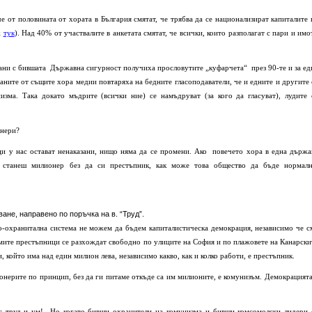
 от половината от хората в България смятат, че трябва да се национализират капиталите 
ж
тук
). Над 40% от участвалите в анкетата смятат, че всички, които разполагат с пари и имо
рзани с бившата Държавна сигурност получиха прословутите „куфарчета“ през 90-те и за ед
ните от същите хора медии повтаряха на бедните гласоподаватели, че и едните и другите 
изма. Така докато мъдрите (всички ние) се намъдруват (за кого да гласуват), лудите 
онери?
ци у нас остават ненаказани, нищо няма да се промени. Ако повечето хора в една държа
а станеш милионер без да си престъпник, как може това общество да бъде нормал
ане, направено по поръчка на в. “Труд”.
-охранитална система не можем да бъдем капиталистическа демокрация, независимо че с
мите престъпници се разхождат свободно по улиците на София и по плажовете на Канарски
, който има над един милион лева, независимо какво, как и колко работи, е престъпник.
нерите по принцип, без да ги питаме откъде са им милионите, е комунизъм. Демокрацията
, с труд и ум! Но когато бивши охранители на комунизма и бивши комсомолски лидери 