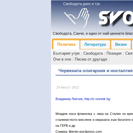
Свободата днес и тук
Свободата, Санчо, е едно от най-ценните блага
Политика
Литература
Визии
България утре
|
Свободата
|
Позиция
|
Свя
Очи в очи
|
Писма от другаде
|
Червената олигархия и носталгия
29 Август 2012
Владимир Левчев, http://e-vestnik.bg
Младеж носи фланелка с лика на Сталин по вре
сталинисткото мислене и омразата към богатите н
на ГЕРБ и др.
Снимка: liberter.wordpress.com