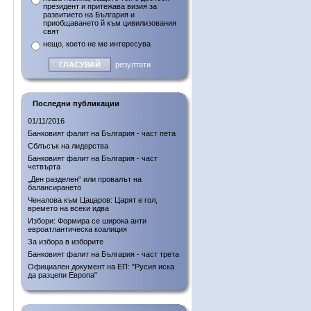
президент и притежава визия за
развитието на България и
приобщаването й към цивилизования
свят
нещо, което не ме интересува
резултати
Последни публикации
01/11/2016
Банковият фалит на България - част пета
Сблъсък на лидерства
Банковият фалит на България - част
четвърта
„Ден разделен“ или провалът на
балансирането
Ченалова към Цацаров: Царят е гол,
времето на всеки идва
Избори: Формира се широка анти
евроатлантическа коалиция
За избора в изборите
Банковият фалит на България - част трета
Официален документ на ЕП: "Русия иска
да разцепи Европа"