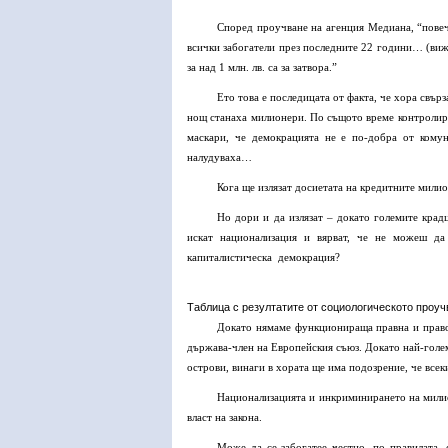
Според проучване на агенция Медиана, “повече
всички забогатели през последните 22 години… (ви
за над 1 млн. лв. са за затвора.”
Ето това е последицата от факта, че хора свъ
нощ станаха милионери. По същото време контролира
маскари, че демокрацията не е по-добра от комун
налудуваха…
Кога ще излязат досиетата на кредитните мили
Но дори и да излязат – докато големите крад
искат национализация и вярват, че не можеш д
капиталистическа демокрация?
Таблица с резултатите от социологическото проучв
Докато нямаме функционираща правна и право
държава-член на Европейския съюз. Докато най-голе
острови, винаги в хората ще има подозрение, че всеки
Национализацията и инкриминирането на милио
власт на закона.
Може да се забогатее честно, по правилата