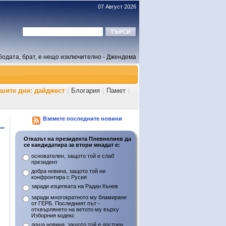
07 Август 2026
бодата, брат, е нещо изключително - Джендема
ашите дни: дайджест
|
Блогария
|
Памет
|
Вземете последните новини
Отказът на президента Плевнелиев да
се кандидатира за втори мнадат е:
основателен, защото той е слаб
президент
добра новина, защото той ни
конфронтира с Русия
заради изцепката на Радан Кънев
заради многократното му бламиране
от ГЕРБ. Последният път -
отхвърлянето на ветото му върху
Изборния кодекс
лоша новина, защото той е достоен