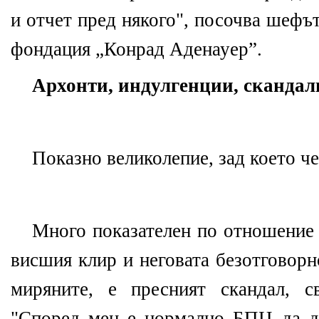
и отчет пред някого", посочва шефъ
фондация „Конрад Аденауер”.
Архонти, индулгенции, скандал
Показно великолепие, зад което ч
Много показателен по отношение 
висшия клир и неговата безотговорн
миряните, е пресният скандал, с
"Според мен е нормално БПЦ да да