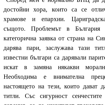
достойни хора, които са се отли
храмове и епархии. Цариградск
същото. Проблемът в България
категорична заявка от страна на Си
дарява пари, заслужава тази ти
известни българи са дарявали парит
искат в замяна някакви морал
Необходима е внимателна пре
настоящето на тези, които дават 
титли. Със сигурност сенчестите