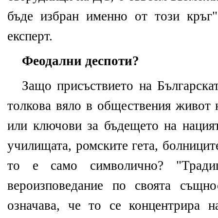
бъде избран именно от този кръг"
експерт.
Феодални деспоти?
Защо присъствието на Българскат
толкова вяло в обществения живот н
или ключови за бъдещето на нацият
училищата, ромските гета, болницит
то е само символично? "Тради
вероизповедание по своята същно
означава, че то се концентрира н