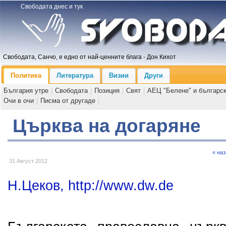
Свободата днес и тук
Свободата, Санчо, е едно от най-ценните блага - Дон Кихот
Политика
Литература
Визии
Други
България утре
|
Свободата
|
Позиция
|
Свят
|
АЕЦ "Белене" и българс
Очи в очи
|
Писма от другаде
|
Църква на догаряне
« на
31 Август 2012
Н.Цеков, http://www.dw.de