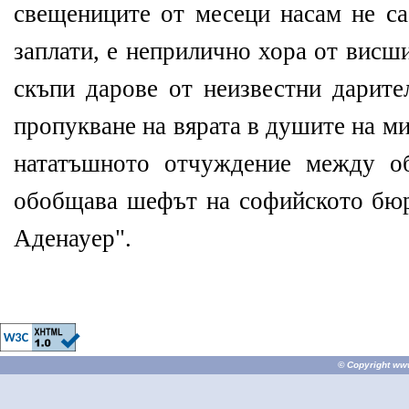
свещениците от месеци насам не са
заплати, е неприлично хора от висш
скъпи дарове от неизвестни дарите
пропукване на вярата в душите на ми
нататъшното отчуждение между об
обобщава шефът на софийското бю
Аденауер".
© Copyright
ww