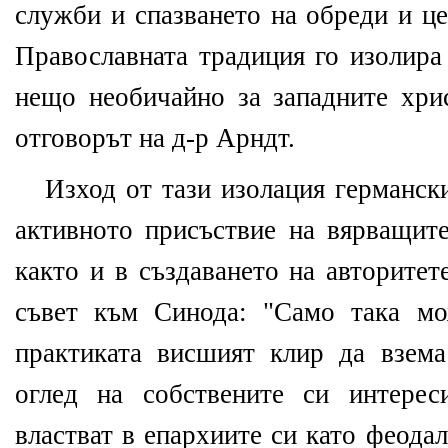
служби и спазването на обреди и ц
Православната традиция го изолира
нещо необичайно за западните хрис
отговорът на д-р Арндт.
Изход от тази изолация германск
активното присъствие на вярващите
както и в създаването на авторите
съвет към Синода: "Само така мо
практиката висшият клир да взем
оглед на собствените си интерес
властват в епархиите си като феода