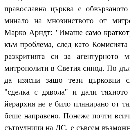
православна църква е обвързанот
минало на мнозинството от митро
Марко Арндт: "Имаше само краткот
към проблема, след като Комисията
разкритията си за агентурното 
митрополити в Светия синод. По-дъл
да изясни защо тези църковни с
"сделка с дявола" и дали тяхното
йерархия не е било планирано от та
беше направено. Понеже почти всич
сътрудници на ДС, е съвсем възмож