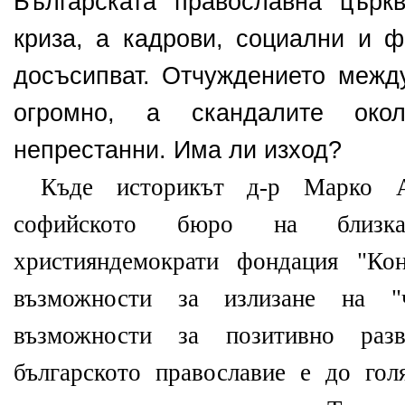
Българската православна църк
криза, а кадрови, социални и 
досъсипват. Отчуждението межд
огромно, а скандалите око
непрестанни. Има ли изход?
Къде историкът д-р Марко А
софийското бюро на близка
християндемократи фондация "Ко
възможности за излизане на "
възможности за позитивно раз
българското православие е до гол