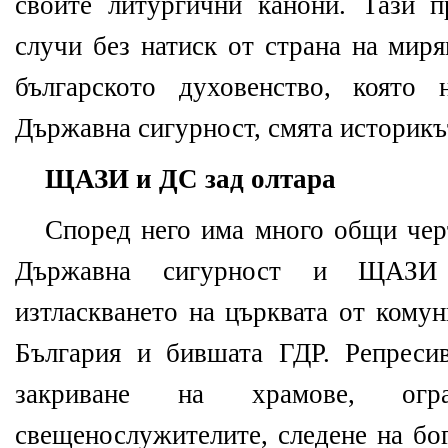
своите литургични канони. Тази 
случи без натиск от страна на миря
българското духовенство, която
Държавна сигурност, смята историкъ
ЩАЗИ и ДС зад олтара
Според него има много общи чер
Държавна сигурност и ЩАЗИ
изтласкването на църквата от кому
България и бившата ГДР. Репреси
закриване на храмове, огр
свещенослужителите, следене на бог