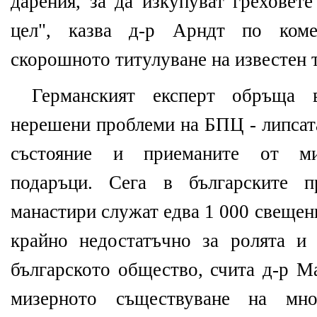
дарения, за да изкупуват греховете
цел", казва д-р Арндт по коме
скорошното титулуване на известен 
Германският експерт обръща
нерешени проблеми на БПЦ - липсат
състояние и приеманите от ми
подаръци. Сега в българските п
манастири служат едва 1 000 свещен
крайно недостатъчно за ролята и
българското общество, счита д-р М
мизерното съществуване на мн