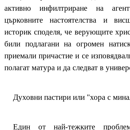
активно инфилтриране на аге
църковните настоятелства и вис
историк споделя, че верующите хри
били подлагани на огромен натис
приемали причастие и се изповядвал
полагат матура и да следват в универ
Духовни пастири или "хора с мина
Един от най-тежките пробле