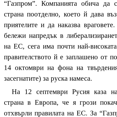
“Газпром”. Компанията обича да 
страна поотделно, което й дава въ
приятелите и да наказва враговете
бележи напредък в либерализиранет
на ЕС, сега има почти най-високата
правителството й е заплашено от п
14 октомври на фона на твърдени
засегнатите) за руска намеса.
На 12 септември Русия каза на
страна в Европа, че я грози покач
отхвърли правилата на ЕС. За “Газ