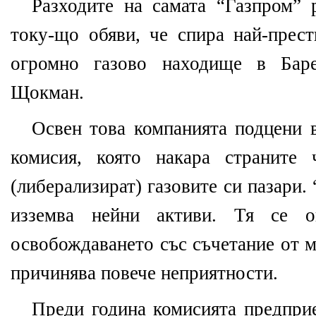
Разходите на самата “Газпром” р
току-що обяви, че спира най-прес
огромно газово находище в Баре
Щокман.
Освен това компанията подцени в
комисия, която накара страните 
(либерализират) газовите си пазари. 
изземва нейни активи. Тя се 
освобождаването със съчетание от м
причинява повече неприятности.
Преди година комисията предпри