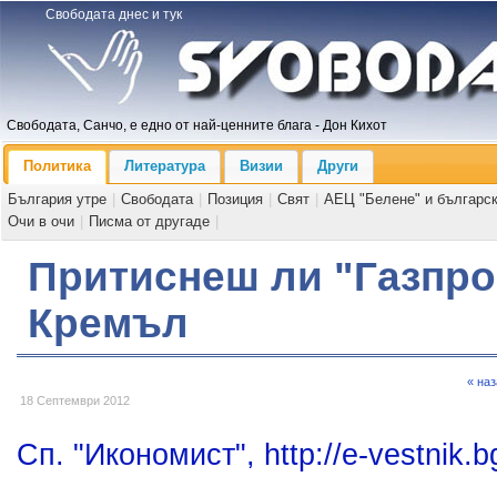
Свободата днес и тук
Свободата, Санчо, е едно от най-ценните блага - Дон Кихот
Политика
Литература
Визии
Други
България утре
|
Свободата
|
Позиция
|
Свят
|
АЕЦ "Белене" и българс
Очи в очи
|
Писма от другаде
|
Притиснеш ли "Газпро
Кремъл
« на
18 Септември 2012
Сп. "Икономист", http://e-vestnik.b