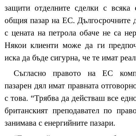
защити отделните сделки с всяка 
общия пазар на ЕС. Дългосрочните 
с цената на петрола обаче не са не
Някои клиенти може да ги предпо
иска да бъде сигурна, че те имат реа
Съгласно правото на ЕС комп
пазарен дял имат правната отговорн
с това. “Трябва да действаш все едн
британският преподавател по прав
занимава с енергийните пазари.