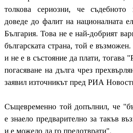
толкова сериозни, че съдебното
доведе до фалит на националната е
България. Това не е най-добрият вар
българската страна, той е възможен
и не е в състояние да плати, тогава 
погасяване на дълга чрез прехвърля
заявил източникът пред РИА Новост
Същевременно той допълнил, че "бъ
е знаело предварително за такъв въ
и е можело да го предотврати".