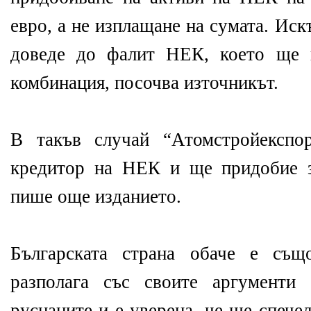
евро, а не изплащане на сумата. Ис
доведе до фалит НЕК, което ще 
комбинация, посочва източникът.
В такъв случай “Атомстройекспо
кредитор на НЕК и ще придобие з
пише още изданието.
Българската страна обаче е същ
разполага със своите аргументи
руснаците и е уверена, че ще спече