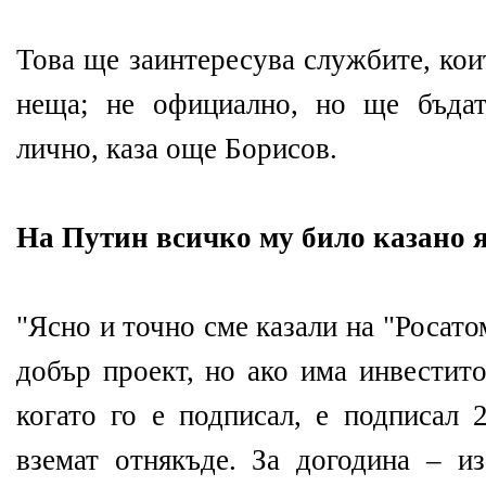
Това ще заинтересува службите, кои
неща; не официално, но ще бъда
лично, каза още Борисов.
На Путин всичко му било казано я
"Ясно и точно сме казали на "Росато
добър проект, но ако има инвестито
когато го е подписал, е подписал 
вземат отнякъде. За догодина – и