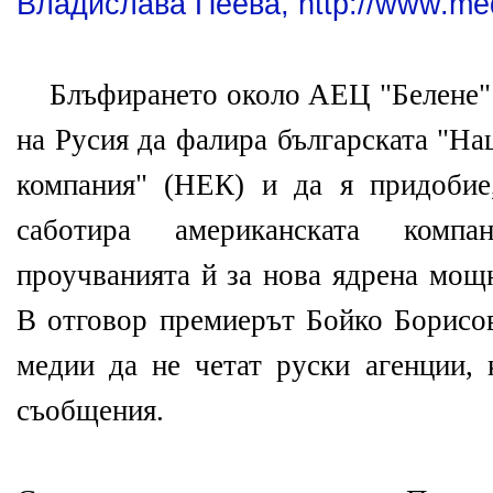
Владислава Пеева, http://www.med
Блъфирането около АЕЦ "Белене" 
на Русия да фалира българската "На
компания" (НЕК) и да я придобие
саботира американската компа
проучванията й за нова ядрена мощ
В отговор премиерът Бойко Борисов
медии да не четат руски агенции, 
съобщения.