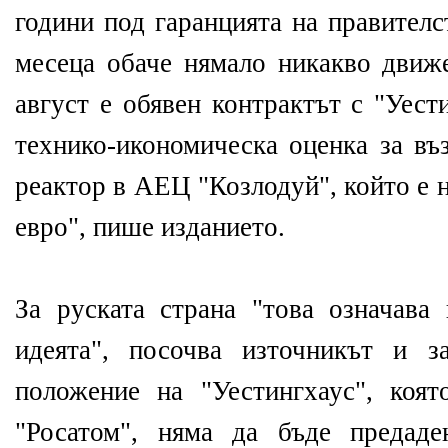
години под гаранцията на правителс
месеца обаче нямало никакво движе
август е обявен контрактът с "Уест
технико-икономическа оценка за въ
реактор в АЕЦ "Козлодуй", който е н
евро", пише изданието.
За руската страна "това означава
идеята", посочва източникът и з
положение на "Уестингхаус", коя
"Росатом", няма да бъде предад