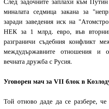
След задочните заплахи към Пути
миналата седмица закана за "неп
заради заведения иск на "Атомстр
НЕК за 1 млрд. евро, във вторни
разграничи съдебния конфликт ме
междудържавните отношения и 
вечната дружба с Русия.
Уговорен мач за VII блок в Козлод
Той отново даде да се разбере, че