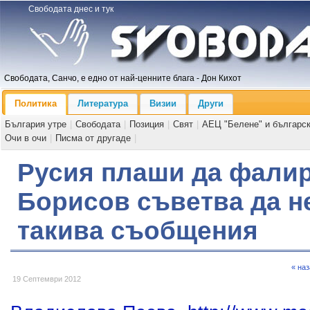
Свободата днес и тук
Свободата, Санчо, е едно от най-ценните блага - Дон Кихот
Политика
Литература
Визии
Други
България утре
|
Свободата
|
Позиция
|
Свят
|
АЕЦ "Белене" и българс
Очи в очи
|
Писма от другаде
|
Русия плаши да фалир
Борисов съветва да не
такива съобщения
« на
19 Септември 2012