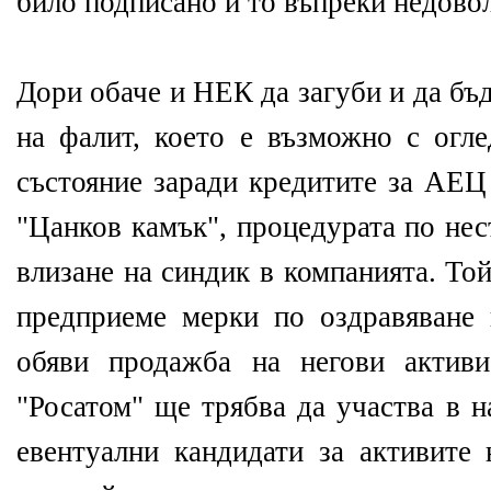
било подписано и то въпреки недово
Дори обаче и НЕК да загуби и да бъ
на фалит, което е възможно с огл
състояние заради кредитите за АЕЦ
"Цанков камък", процедурата по не
влизане на синдик в компанията. То
предприеме мерки по оздравяване
обяви продажба на негови актив
"Росатом" ще трябва да участва в н
евентуални кандидати за активите