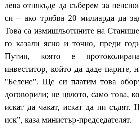
лева отнякъде да съберем за пенсио
си – ако трябва 20 милиарда да за
Това са измишльотините на Станише
го казали ясно и точно, преди год
Путин, която е протоколиран
инвеститор, който да даде парите,
"Белене”. Ще си платим това обору
договорили; не цялото, само това, к
искат да чакат, искат да ни съдят.
иск”, каза министър-председателят.