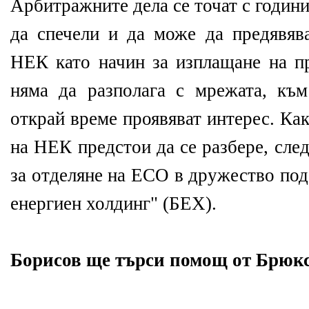
Арбитражните дела се точат с години
да спечели и да може да предявява
НЕК като начин за изплащане на п
няма да разполага с мрежата, къ
открай време проявяват интерес. Ка
на НЕК предстои да се разбере, сле
за отделяне на ЕСО в дружество под
енергиен холдинг" (БЕХ).
Борисов ще търси помощ от Брюк