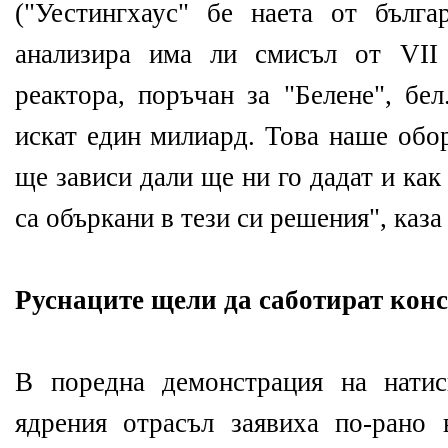
("Уестингхаус" бе наета от бълга
анализира има ли смисъл от VII
реактора, поръчан за "Белене", бе
искат един милиард. Това наше обор
ще зависи дали ще ни го дадат и как
са объркани в тези си решения", каза
Руснаците щели да саботират кон
В поредна демонстрация на натис
ядрения отрасъл заявиха по-рано