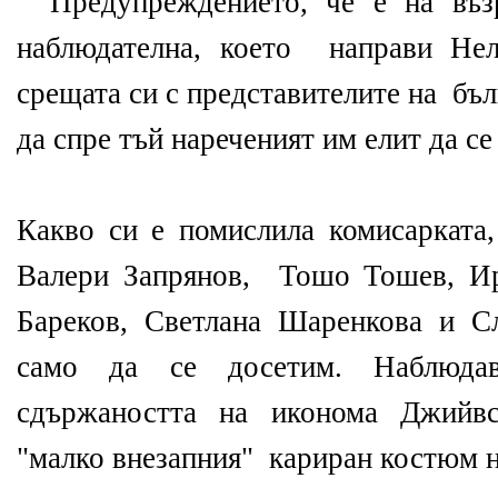
Предупреждението, че е на въз
наблюдателна, което направи Не
срещата си с представителите на бъ
да спре тъй нареченият им елит да се
Какво си е помислила комисарката,
Валери Запрянов, Тошо Тошев, Ир
Бареков, Светлана Шаренкова и 
само да се досетим. Наблюда
сдържаността на иконома Джийвс
"малко внезапния" кариран костюм н