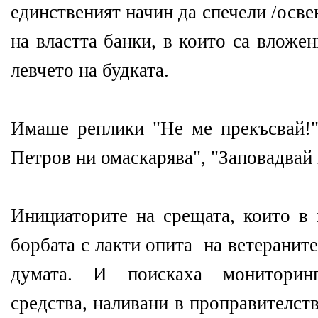
единственият начин да спечели /осве
на властта банки, в които са вложе
левчето на будката.
Имаше реплики "Не ме прекъсвай!"
Петров ни омаскарява", "Заповадвай 
Инициаторите на срещата, които в 
борбата с лакти опита на ветераните
думата. И поискаха мониторин
средства, наливани в проправителст