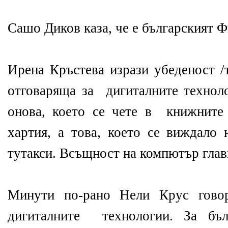
Сашо Диков каза, че е българският Ф
Ирена Кръстева изрази убеденост /
отговаряща за дигиталните техноло
онова, което се чете в книжните
хартия, а това, което се виждало 
тутакси. Всъщност на компютър глав
Минути по-рано Нели Крус говор
дигиталните технологии. За бъл