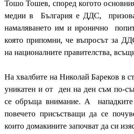
Тошо Тошев, според когото основни
медии в България е ДДС, призова
намаляването им и иронично попит
която припомни, че въпросът за ДД
на националните правителства, всъщн
На хвалбите на Николай Бареков в с
уникатен и от ден на ден съм по-с
се обръща внимание. А нападките
повечето присъстващи да се почув
които домакините започват да си изя