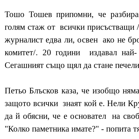
Тошо Тошев припомни, че разбира
голям стаж от всички присъстващи /
журналист едва ли, освен ако не бр
комитет/. 20 години издавал най-
Сегашният също щял да стане печел
Петьо Блъсков каза, че изобщо няма
защото всички знаят кой е. Нели Кр
да й обясни, че е основател на сво
"Колко паметника имате?" - попита 