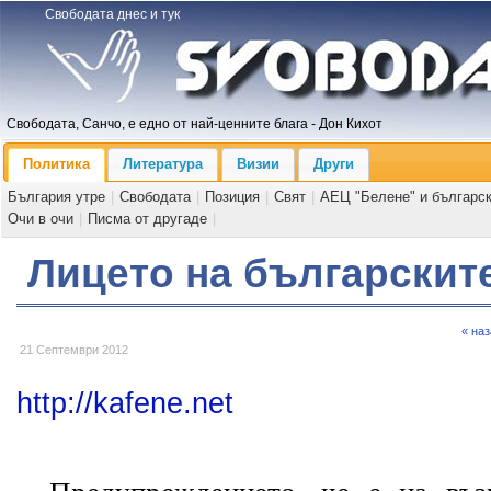
Свободата днес и тук
Свободата, Санчо, е едно от най-ценните блага - Дон Кихот
Политика
Литература
Визии
Други
България утре
|
Свободата
|
Позиция
|
Свят
|
АЕЦ "Белене" и българс
Очи в очи
|
Писма от другаде
|
Лицето на българскит
« на
21 Септември 2012
http://kafene.net