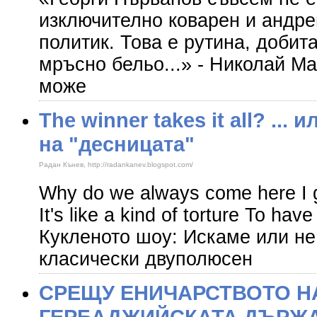
изключително коварен и андр
политик. Това е рутина, добит
мръсно бельо...» - Николай М
може
The winner takes it all? ...
на "десницата"
Радан Кънев, http://radankanev.blogspot.com/
Why do we always come here I g
It's like a kind of torture To h
Кукленото шоу: Искаме или не
класически двуполюсен
СРЕЩУ ЕНИЧАРСТВОТО Н
ГЕРБАДЖИЙСКАТА ДЪРЖ