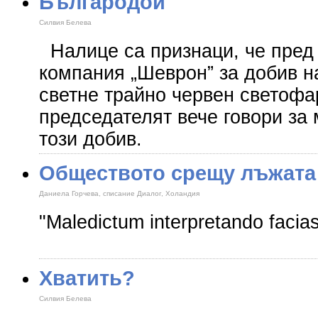
Българодой
Силвия Белева
Налице са признаци, че пред
компания „Шеврон” за добив н
светне трайно червен светофа
председателят вече говори за
този добив.
Обществото срещу лъжата
Даниела Горчева, списание Диалог, Холандия
"Maledictum interpretando facias
Хватить?
Силвия Белева