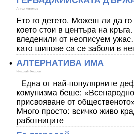
Ангел Ангелов
Ето го детето. Можеш ли да г
което стои в центъра на кръга.
вледенили от неописуем ужас
като шипове са се заболи в нег
АЛТЕРНАТИВА ИМА
Николай Флоров
Една от най-популярните де
комунизма беше: «Всенародно
присвояване от общественото»
Много просто: всичко живо кр
работниците