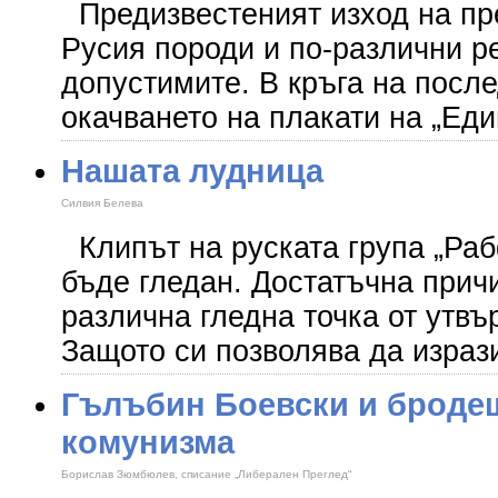
Предизвестеният изход на пре
Русия породи и по-различни р
допустимите. В кръга на посл
окачването на плакати на „Еди
Нашата лудница
Силвия Белева
Клипът на руската група „Раб
бъде гледан. Достатъчна причи
различна гледна точка от утв
Защото си позволява да израз
Гълъбин Боевски и броде
комунизма
Борислав Зюмбюлев, списание „Либерален Преглед“