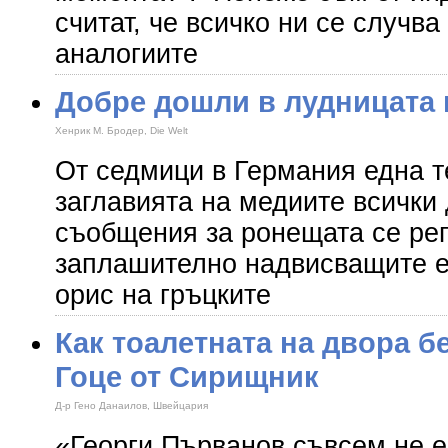
считат, че всичко ни се случва
аналогиите
Добре дошли в лудницата 
Хенрик М. Бродер, Die Welt
От седмици в Германия една т
заглавията на медиите всички 
съобщения за ронещата се реп
заплашително надвисващите е
орис на гръцките
Как тоалетната на двора б
Гоце от Сирищник
Д-р Гено Данаилов, Швейцария
«Георги Първанов съвсем не е