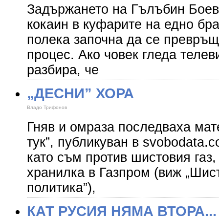
Задържането на Гълъбин Боевс
кокаин в куфарите на едно бр
полека започна да се превръщ
процес. Ако човек гледа телев
разбира, че
„ДЕСНИ” ХОРА
Владо Трифонов
Гняв и омраза последваха мат
тук”, публикуван в svobodata.
като съм против шистовия газ,
хранилка в Газпром (виж „Шист
политика”),
КАТ РУСИЯ НЯМА ВТОРА...