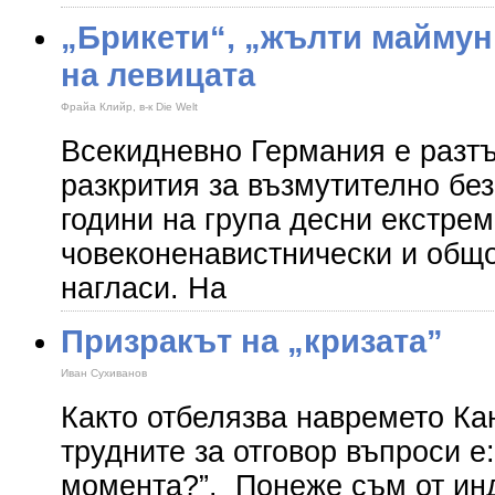
„Брикети“, „жълти маймун
на левицата
Фрайа Клийр, в-к Die Welt
Всекидневно Германия е разтъ
разкрития за възмутително бе
години на група десни екстрем
човеконенавистнически и общ
нагласи. На
Призракът на „кризата”
Иван Сухиванов
Както отбелязва навремето Кан
трудните за отговор въпроси е:
момента?”. Понеже съм от инд