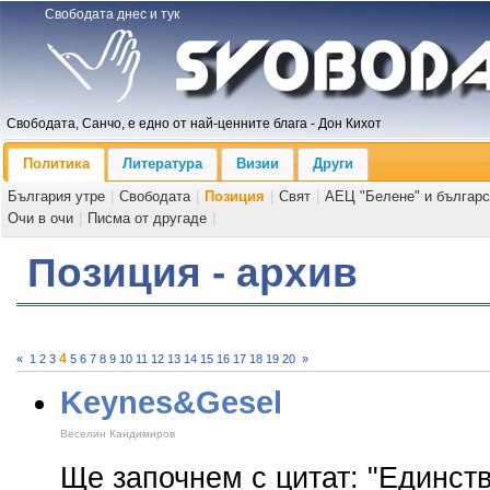
Свободата днес и тук
Свободата, Санчо, е едно от най-ценните блага - Дон Кихот
Политика
Литература
Визии
Други
България утре
|
Свободата
|
Позиция
|
Свят
|
АЕЦ "Белене" и българс
Очи в очи
|
Писма от другаде
|
Позиция - архив
4
«
1
2
3
5
6
7
8
9
10
11
12
13
14
15
16
17
18
19
20
»
Keynes&Gesel
Веселин Кандимиров
Ще започнем с цитат: "Единст