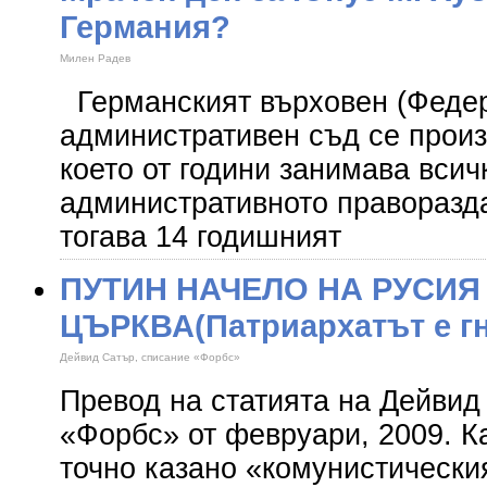
Германия?
Милен Радев
Германският върховен (Феде
административен съд се произ
което от години занимава всич
административното праворазда
тогава 14 годишният
ПУТИН НАЧЕЛО НА РУСИЯ 
ЦЪРКВА(Патриархатът е гн
Дейвид Сатър, списание «Форбс»
Превод на статията на Дейвид
«Форбс» от февруари, 2009. К
точно казано «комунистически