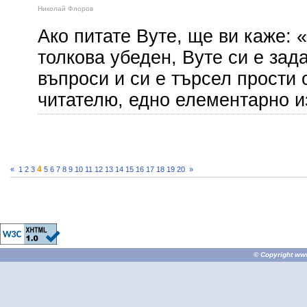
Николай Флоров
Ако питате Вуте, ще ви каже: 
толкова убеден, Вуте си е зад
въпроси и си е търсел прости о
читателю, едно елементарно 
4
«
1
2
3
5
6
7
8
9
10
11
12
13
14
15
16
17
18
19
20
»
© Copyright
ww