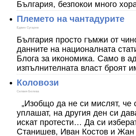
България, безпокои много хор
Племето на чантадурите
Едвин Сугарев
България просто гъмжи от чин
данните на националната стат
Блога за икономика. Само в а
изпълнителната власт броят и
Коловози
Силвия Белева
„Изобщо да не си мислят, че 
уплашат, на другия ден си дав
искат протести… Да си изберат
Станишев, Иван Костов и Жан