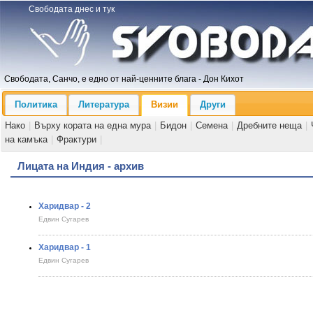
Свободата днес и тук
Свободата, Санчо, е едно от най-ценните блага - Дон Кихот
Политика
Литература
Визии
Други
Нако
|
Върху кората на една мура
|
Бидон
|
Семена
|
Дребните неща
|
на камъка
|
Фрактури
|
Лицата на Индия - архив
Харидвар - 2
Едвин Сугарев
Харидвар - 1
Едвин Сугарев