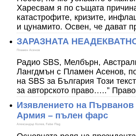
Харесвам я по същата причина
катастрофите, кризите, инфла
и цунамито. Освен, че дават 
ЗАРАЗНАТА НЕАДЕКВАТН
Пламен Асенов
Радио SBS, Мелбърн, Австрали
Лангдмън с Пламен Асенов, п
на SBS за България Този текст
за авторското право…..” Право
Изявлението на Първанов 
Армия – пълен фарс
Александър Колев, False Flag