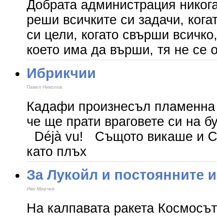
Добрата администрация никога
реши всичките си задачи, кога
си цели, когато свърши всичко
което има да върши, тя не се 
Ибрикчии
Павел Николов
Кадафи произнесъл пламенна 
че ще прати враговете си на б
Déjà vu! Същото викаше и С
като плъх
За Лукойл и постоянните 
Иво Мирчев
На калпавата ракета Космосът 