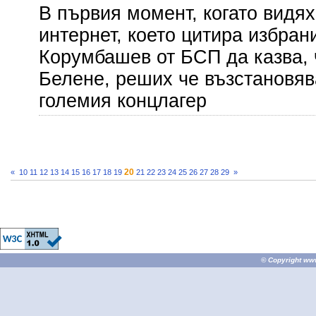
В първия момент, когато видя
интернет, което цитира избран
Корумбашев от БСП да казва, 
Белене, реших че възстановява
големия концлагер
20
«
10
11
12
13
14
15
16
17
18
19
21
22
23
24
25
26
27
28
29
»
© Copyright
ww