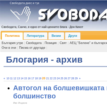
Свободата днес и тук
Свободата, Санчо, е едно от най-ценните блага - Дон Кихот
Политика
Литература
Визии
Други
България утре
|
Свободата
|
Позиция
|
Свят
|
АЕЦ "Белене" и българс
Очи в очи
|
Писма от другаде
|
Блогария - архив
20
«
10
11
12
13
14
15
16
17
18
19
21
22
23
24
25
26
27
28
29
»
Автогол на болшевишката 
болшинство
Иво Инджев