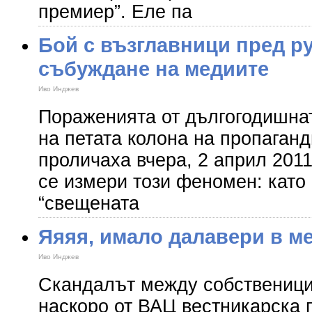
премиер”. Еле па
Бой с възглавници пред ру
събуждане на медиите
Иво Инджев
Пораженията от дългогодишна
на петата колона на пропаганд
проличаха вчера, 2 април 2011
се измери този феномен: като 
“свещената
Яяяя, имало далавери в м
Иво Инджев
Скандалът между собственици
наскоро от ВАЦ вестникарска 