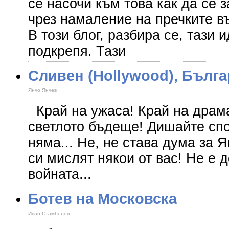
се насочи към това как да се 
чрез намаление на пречките въ
В този блог, разбира се, тази 
подкрепя. Тази
Сливен (Hollywood), Бълг
Янчо Янчев
Край на ужаса! Край на драма
светлото бъдеще! Дишайте сп
няма... Не, не става дума за 
си мислят някои от вас! Не е 
войната...
Ботев на Московска
Иван Стамболов