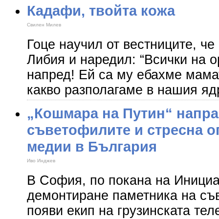
Кадафи, твойта кожа
Свилен Милев
Гоце научил от вестниците, че
Либия и наредил: “Всички на о
напред! Ей са му ебахме мама
какво разполагаме в нашия яд
„Кошмара на Путин“ напра
съветофилите и стресна о
медии в България
Иво Инджев
В София, по покана на Инициа
демонтиране паметника на съв
появи екип на грузинската тел