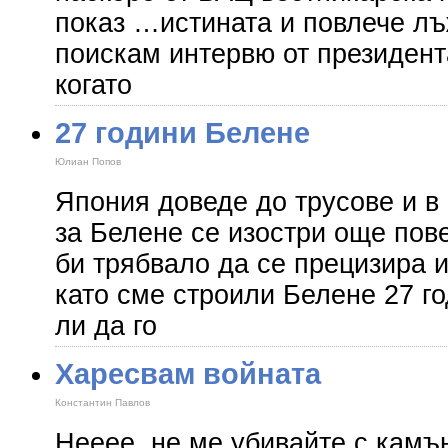
показ …истината и повлече лъ
поискам интервю от президент
когато
27 години Белене
Юлиан Попов
Япония доведе до трусове и в
за Белене се изостри още пов
би трябвало да се прецизира и
като сме строили Белене 27 г
ли да го
Харесвам войната
Константин Павлов
Нееее, не ме убивайте с камън