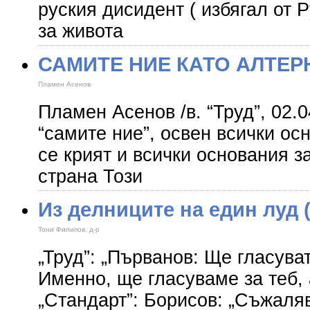
руския дисидент ( избягал от 
за живота
САМИТЕ НИЕ КАТО АЛТЕР
Пламен Асенов
Пламен Асенов /в. “Труд”, 02.
“самите ние”, освен всички ос
се крият и всички основания з
страна Този
Из делниците на един луд (
Тони Филипов, д-р
„Труд”: „Първанов: Ще гласуват
Именно, ще гласуваме за теб, 
„Стандарт”: Борисов: „Съжаля