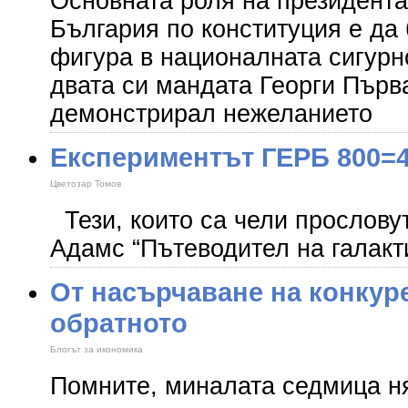
Основната роля на президента
България по конституция е да
фигура в националната сигурно
двата си мандата Георги Първ
демонстрирал нежеланието
Експериментът ГЕРБ 800=
Цветозар Томов
Тези, които са чели прослову
Адамс “Пътеводител на галакт
От насърчаване на конкур
обратното
Блогът за икономика
Помните, миналата седмица ня