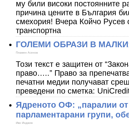
му били високи постоянните р
причина цените в България би
смехория! Вчера Койчо Русев 
транспортна
ГОЛЕМИ ОБРАЗИ В МАЛКИ
Пламен Асенов
Този текст е защитен от “Закон
право…..” Право за препечатв
печатни медии получават срещ
преведени по сметка: UniCredi
Ядреното ОФ: „паралии от
парламентарани групи, об
Иво Инджев