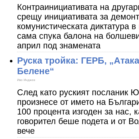
Контраинициативата на другар
срещу инициативата за демон
комунистическата диктатура в
сама спука балона на болшеви
април под знамената
Руска тройка: ГЕРБ, „Атака
Белене“
Иво Инджев
След като руският посланик Ю
произнесе от името на Българ
100 процента изгоден за нас, 
говорител беше подета и от В
вече