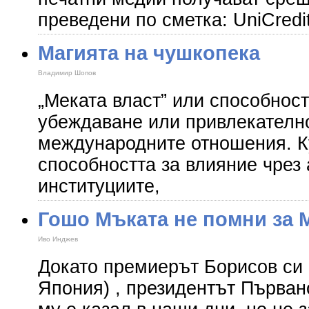
преведени по сметка: UniCredi
Магията на чушкопека
Владимир Шопов
„Меката власт” или способнос
убеждаване или привлекателно
международните отношения. К
способността за влияние чрез 
институциите,
Гошо Мъката не помни за 
Иво Инджев
Докато премиерът Борисов си
Япония) , президентът Първан