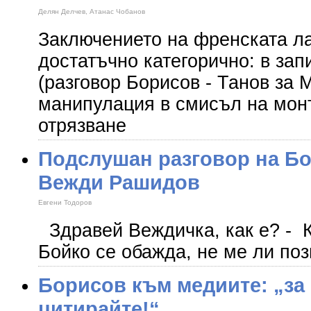
Делян Делчев, Атанас Чобанов
Заключението на френската ла
достатъчно категорично: в зап
(разговор Борисов - Танов за
манипулация в смисъл на монт
отрязване
Подслушан разговор на Бо
Вежди Рашидов
Евгени Тодоров
Здравей Веждичка, как е? - 
Бойко се обажда, не ме ли по
Борисов към медиите: „за 
цитирайте!“