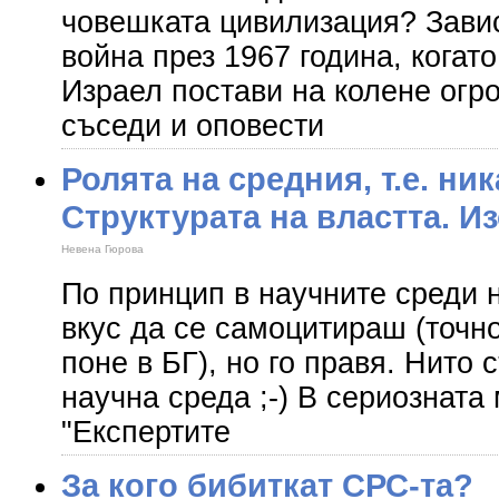
човешката цивилизация? Зави
война през 1967 година, когат
Израел постави на колене огр
съседи и оповести
Ролята на средния, т.е. ни
Структурата на властта. И
Невена Гюрова
По принцип в научните среди 
вкус да се самоцитираш (точн
поне в БГ), но го правя. Нито 
научна среда ;-) В сериознат
"Експертите
За кого бибиткат СРС-та?