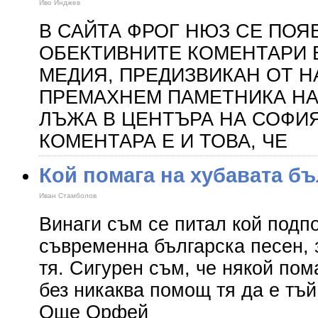
Иво Инджев
В САЙТА ФРОГ НЮЗ СЕ ПОЯВ
ОБЕКТИВНИТЕ КОМЕНТАРИ 
МЕДИЯ, ПРЕДИЗВИКАН ОТ Н
ПРЕМАХНЕМ ПАМЕТНИКА Н
ЛЪЖА В ЦЕНТЪРА НА СОФИЯ
КОМЕНТАРА Е И ТОВА, ЧЕ
Кой помага на хубавата бъ
Иван Стамболов
Винаги съм се питал кой подп
съвременна българска песен, з
тя. Сигурен съм, че някой пом
без никаква помощ тя да е тъ
Още Орфей