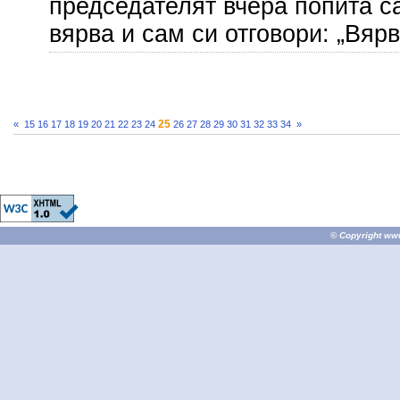
председателят вчера попита с
вярва и сам си отговори: „Вярв
25
«
15
16
17
18
19
20
21
22
23
24
26
27
28
29
30
31
32
33
34
»
© Copyright
ww