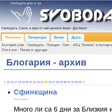
Свободата днес и тук
Свободата, Санчо, е едно от най-ценните блага - Дон Кихот
Политика
Литература
Визии
Други
България утре
|
Свободата
|
Позиция
|
Свят
|
АЕЦ "Белене" и българс
Очи в очи
|
Писма от другаде
|
Блогария - архив
25
«
15
16
17
18
19
20
21
22
23
24
26
27
28
29
30
31
32
33
34
»
Сфинкщина
Иво Инджев
Много ли са 6 дни за Близкия 