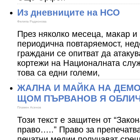
Из дневниците на НСО
Филипа Радионова
През няколко месеца, макар и 
периодична повтаряемост, не
граждани се опитват да атаку
кортежи на Националната служ
това са едни големи,
ЖАЛНА И МАЙКА НА ДЕМО
ЩОМ ПЪРВАНОВ Я ОБЛИЧ
Пламен Асенов
Този текст е защитен от “Закон
право…..” Право за препечатв
печатни медии получават срещ