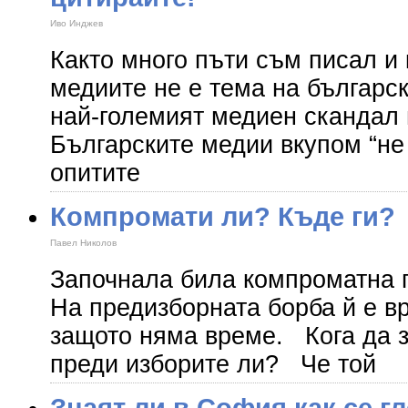
Иво Инджев
Както много пъти съм писал и 
медиите не е тема на българск
най-големият медиен скандал 
Българските медии вкупом “не
опитите
Компромати ли? Къде ги?
Павел Николов
Започнала била компроматна 
На предизборната борба й е в
защото няма време. Кога да
преди изборите ли? Че той
Знаят ли в София как се г