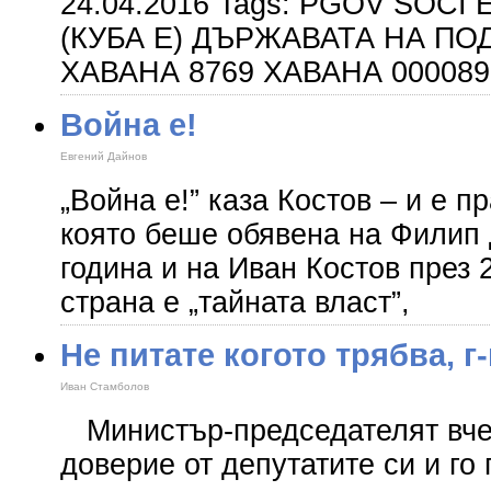
24.04.2016 Tags: PGOV SOC
(КУБА Е) ДЪРЖАВАТА НА ПОД
ХАВАНА 8769 ХАВАНА 0000898
Война е!
Евгений Дайнов
„Война е!” каза Костов – и е п
която беше обявена на Филип
година и на Иван Костов през 
страна е „тайната власт”,
Не питате когото трябва, г
Иван Стамболов
Министър-председателят вчер
доверие от депутатите си и го