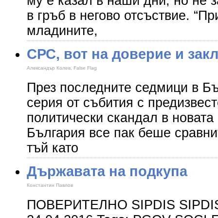
му е казал в наши дни, но не 
в гръб в негово отсъствие. “П
младините,
СРС, вот на доверие и за
Александър Колев, False Flag
През последните седмици в Б
серия от събития с предизвес
политически скандал в новата
България все пак беше сравни
тъй като
Държавата на подкупа
Константин Павлов
ПОВЕРИТЕЛНО SIPDIS SIPDIS 