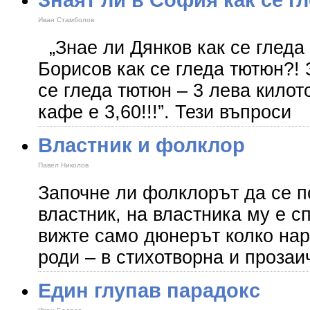
Иван Стамболов
„Знае ли Дянков как се гледа
Борисов как се гледа тютюн?! 
се гледа тютюн – 3 лева килот
кафе е 3,60!!!”. Тези въпроси
Властник и фолклор
Павел Николов
Започне ли фолклорът да се п
властник, на властника му е 
вижте само дюнерът колко на
роди – в стихотворна и проза
Един глупав парадокс