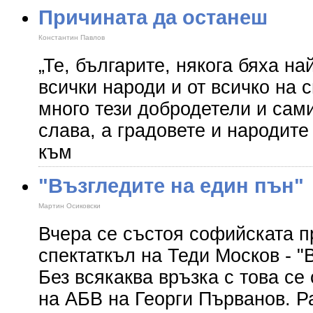
Причината да останеш
Константин Павлов
„Те, българите, някога бяха н
всички народи и от всичко на 
много тези добродетели и сам
слава, а градовете и народит
към
"Възгледите на един пън"
Мартин Осиковски
Вчера се състоя софийската п
спектаткъл на Теди Москов - "
Без всякаква връзка с това се
на АБВ на Георги Първанов. Р