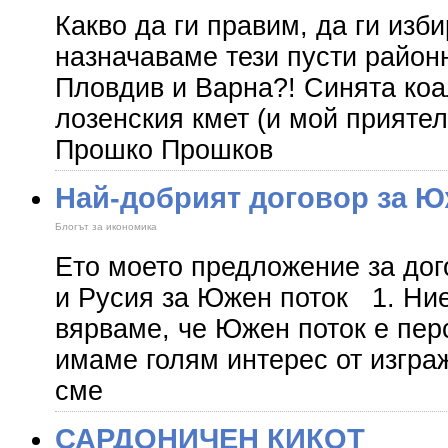
Какво да ги правим, да ги изб
назначаваме тези пусти район
Пловдив и Варна?! Синята коа
лозенския кмет (и мой приятел
Прошко Прошков
Най-добрият договор за Ю
Блогът за икономика
Ето моето предложение за до
и Русия за Южен поток 1. Ние
вярваме, че Южен поток е пер
имаме голям интерес от изгра
сме
САРДОНИЧЕН КИКОТ