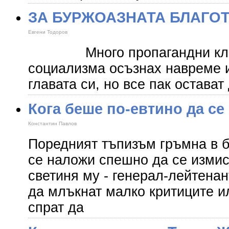
ЗА БУРЖОАЗНАТА БЛАГО
Евгени Тодоров
Много пропагандни клише
социализма осъзнах навреме и
главата си, но все пак остават
Кога беше по-евтино да се
Константин Павлов
Поредният тъпизъм гръмна в б
се наложи спешно да се изми
светиня му - генерал-лейтенан
да млъкнат малко критиците и
спрат да