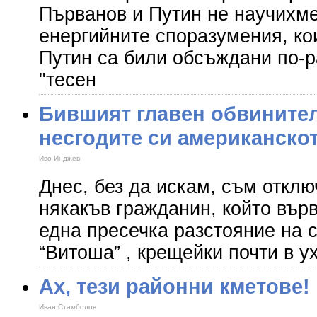
Първанов и Путин не научихме
енергийните споразумения, ко
Путин са били обсъждани по-р
"тесен
Бившият главен обвинител
несгодите си американско
Иво Инджев
Днес, без да искам, съм отклю
някакъв гражданин, който вър
една пресечка разстояние на с
“Витоша” , крещейки почти в ух
Ах, тези районни кметове!
Иван Стамболов