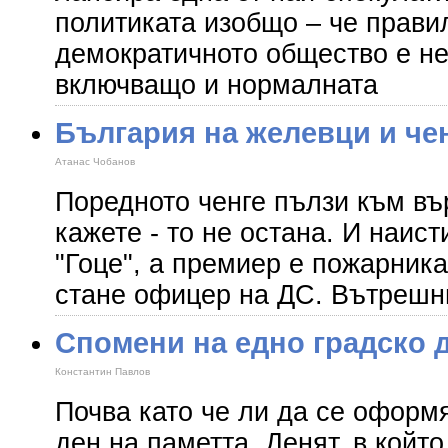
политиката изобщо – че прави
демократичното общество е не
включващо и нормалната
България на желевци и чен
Атанас Чобанов
Поредното ченге пълзи към въ
кажете - то не остана. И наист
"Гоце", а премиер е пожарника
стане офицер на ДС. Вътрешн
Спомени на едно градско д
Константин Павлов
Почва като че ли да се оформ
ден на паметта. Денят, в който