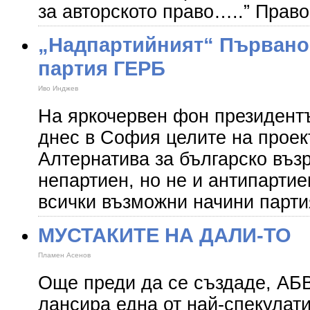
за авторското право…..” Право
„Надпартийният“ Първано
партия ГЕРБ
Иво Инджев
На яркочервен фон президент
днес в София целите на проек
Алтернатива за българско въз
непартиен, но не и антипартие
всички възможни начини парти
МУСТАКИТЕ НА ДАЛИ-ТО
Пламен Асенов
Още преди да се създаде, АБ
лансира една от най-спекулат