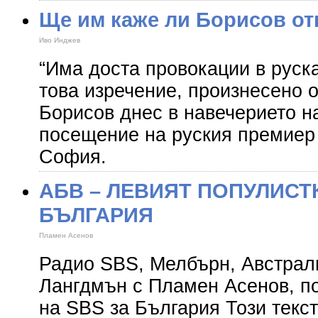
Ще им каже ли Борисов от
Иво Инджев
“Има доста провокации в руск
това изречение, произнесено 
Борисов днес в навечерието н
посещение на руския премиер
София.
АБВ – ЛЕВИЯТ ПОПУЛИСТ
БЪЛГАРИЯ
Пламен Асенов
Радио SBS, Мелбърн, Австрали
Лангдмън с Пламен Асенов, п
на SBS за България Този текст