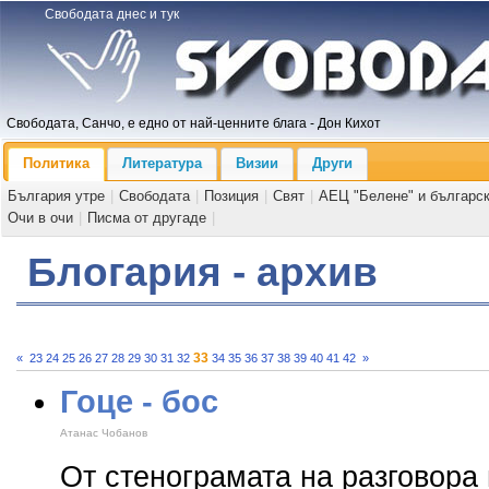
Свободата днес и тук
Свободата, Санчо, е едно от най-ценните блага - Дон Кихот
Политика
Литература
Визии
Други
България утре
|
Свободата
|
Позиция
|
Свят
|
АЕЦ "Белене" и българс
Очи в очи
|
Писма от другаде
|
Блогария - архив
33
«
23
24
25
26
27
28
29
30
31
32
34
35
36
37
38
39
40
41
42
»
Гоце - бос
Атанас Чобанов
От стенограмата на разговора