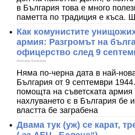
в България това е много поле
паметта по традиция е къса. Щ
Как комунистите унищожих
армия: Разгромът на бълг
офицерство след 9 септемв
Любомир Банковски
Няма по-черна дата в най-нов
България от 9 септември 1944.
помощта на съветската армия 
нахлуването є в България бе 
властта бе заграбена
Двама тук (уж) се карат, т
( за АЕЦ „Белене“)