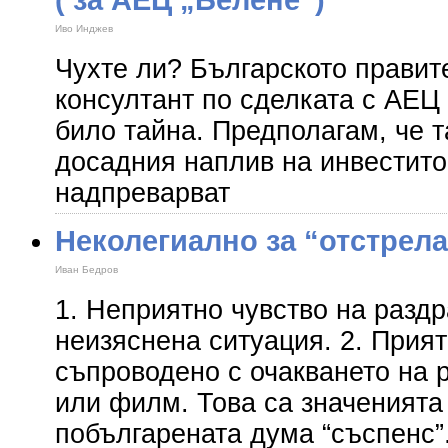
Иво Инджев
Чухте ли? Българското правит
консултант по сделката с АЕЦ 
било тайна. Предполагам, че т
досадния наплив на инвестито
надпреварват
Неколегиално за “отстрела
Иван Бедров
1. Неприятно чувство на разд
неизяснена ситуация. 2. Прият
съпроводено с очакването на р
или филм. Това са значенията
побългарената дума “съспенс”