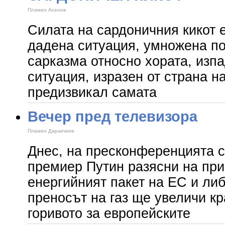
Пламен Асенов
Силата на сардоничния кикот е
дадена ситуация, умножена по
сарказма относно хората, изпа
ситуация, изразен от страна на
предизвикал самата
Вечер пред телевизора
Пламен Даракчиев
Днес, на пресконференцията с
премиер Путин разясни на пр
енергийният пакет на ЕС и ли
преносът на газ ще увеличи кр
горивото за европейските