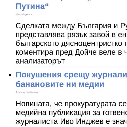
Путина“
Иво Инджев
Сделката между България и Ру
представлява рязък завой в е
българското дясноцентристко 
коментира пред Дойче веле в 
анализаторът
Покушения срещу журналис
банановите ни медии
Атанас Чобанов
Новината, че прокуратурата се
медийна публикация за готве
журналиста Иво Инджев е зна