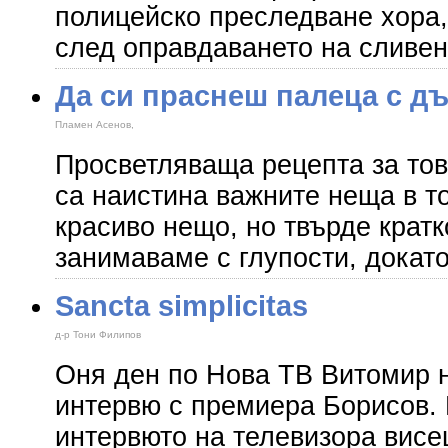
полицейско преследване хора,
след оправдаването на сливен
Да си праснеш палеца с д
Пламен Асенов,
Просветляваща рецепта за тов
са наистина важните неща в 
красиво нещо, но твърде кратко
занимаваме с глупости, докато
Sancta simplicitas
д-р Тони Филипов
Оня ден по Нова ТВ Витомир 
интервю с премиера Борисов. 
интервюто на телевизора висе