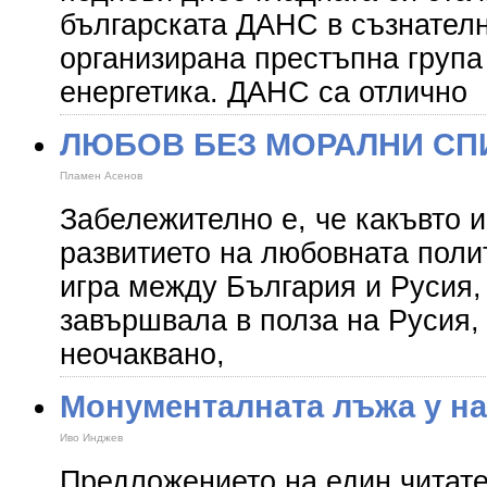
българската ДАНС в съзнател
организирана престъпна група
енергетика. ДАНС са отлично
ЛЮБОВ БЕЗ МОРАЛНИ СП
Пламен Асенов
Забележително е, че какъвто 
развитието на любовната поли
игра между България и Русия, 
завършвала в полза на Русия, 
неочаквано,
Монументалната лъжа у на
Иво Инджев
Предложението на един читате