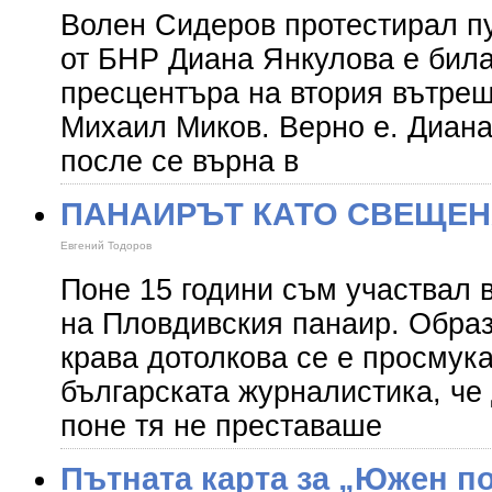
Волен Сидеров протестирал пу
от БНР Диана Янкулова е била
пресцентъра на втория вътре
Михаил Миков. Верно е. Диан
после се върна в
ПАНАИРЪТ КАТО СВЕЩЕН
Евгений Тодоров
Поне 15 години съм участвал 
на Пловдивския панаир. Обра
крава дотолкова се е просмука
българската журналистика, че
поне тя не преставаше
Пътната карта за „Южен по