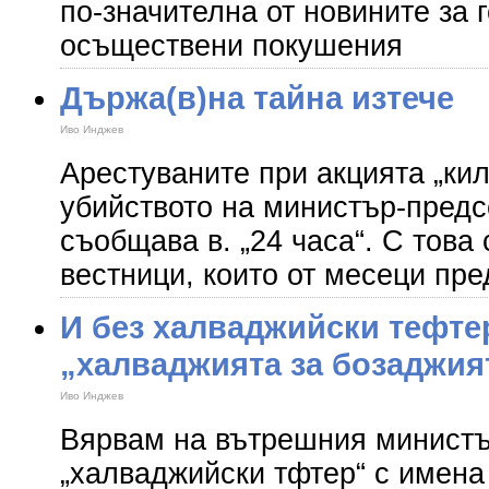
по-значителна от новините за 
осъществени покушения
Държа(в)на тайна изтече
Иво Инджев
Арестуваните при акцията „ки
убийството на министър-предс
съобщава в. „24 часа“. С това
вестници, които от месеци пр
И без халваджийски тефте
„халваджията за бозаджия
Иво Инджев
Вярвам на вътрешния министъ
„халваджийски тфтер“ с имен