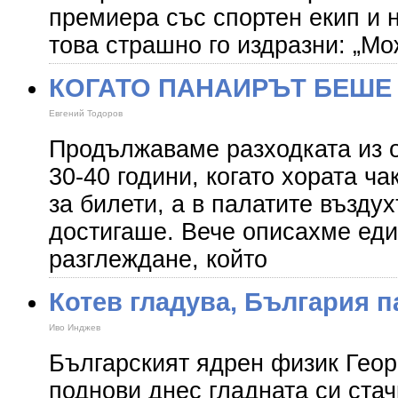
премиера със спортен екип и 
това страшно го издразни: „М
КОГАТО ПАНАИРЪТ БЕШЕ
Евгений Тодоров
Продължаваме разходката из 
30-40 години, когато хората ч
за билети, а в палатите възду
достигаше. Вече описахме ед
разглеждане, който
Котев гладува, България п
Иво Инджев
Българският ядрен физик Георг
поднови днес гладната си стач