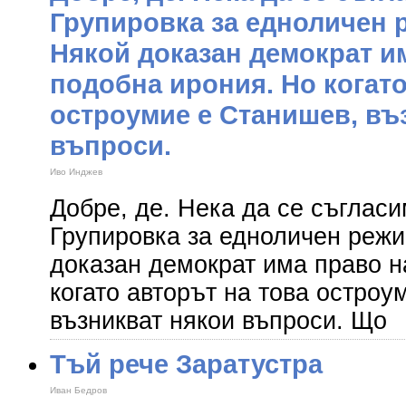
Групировка за едноличен 
Някой доказан демократ и
подобна ирония. Но когато
остроумие е Станишев, въ
въпроси.
Иво Инджев
Добре, де. Нека да се съгласи
Групировка за едноличен режи
доказан демократ има право н
когато авторът на това остроу
възникват някои въпроси. Що
Тъй рече Заратустра
Иван Бедров