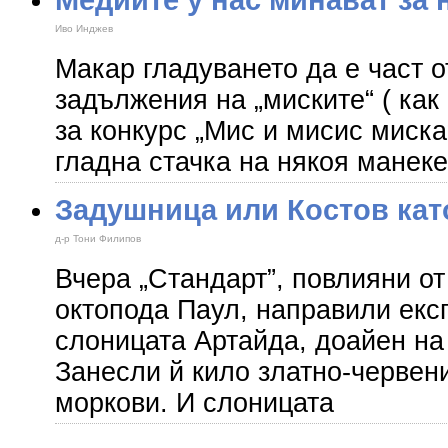
Иво Инджев
Макар гладуването да е част 
задължения на „миските“ ( как
за конкурс „Мис и мисис миска
гладна стачка на някоя манек
Задушница или Костов кат
д-р Тони Филипов
Вчера „Стандарт”, повлияни от
октопода Паул, направили екс
слоницата Артайда, доайен на
Занесли й кило златно-червен
моркови. И слоницата