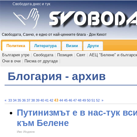
Свободата днес и тук
Свободата, Санчо, е едно от най-ценните блага - Дон Кихот
Политика
Литература
Визии
Други
България утре
|
Свободата
|
Позиция
|
Свят
|
АЕЦ "Белене" и българс
Очи в очи
|
Писма от другаде
|
Блогария - архив
43
«
33
34
35
36
37
38
39
40
41
42
44
45
46
47
48
49
50
51
52
»
Путинизмът е в нас-тук вс
към Белене
Иво Инджев