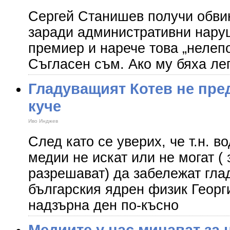
Сергей Станишев получи обвин
заради административни нару
премиер и нарече това „нелепо
Съгласен съм. Ако му бяха л
Гладуващият Котев не пре
куче
Иво Инджев
След като се уверих, че т.н. 
медии не искат или не могат (
разрешават) да забележат гла
българския ядрен физик Георг
надзърна ден по-късно
Медиите у нас минават за