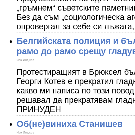
„гръмнем“ съветските паметни
Без да съм „социологическа а
опровергал за себе си лъжата
Белгийската полиция и бъ
рамо до рамо срещу гладу
Иво Инджев
Протестиращият в Брюксел бъ
Георги Котев е прекратил глад
какво ми написа по този повод
решавал да прекратявам гладн
ПРИНУДЕН
Об(не)виниха Станишев
Иво Инджев