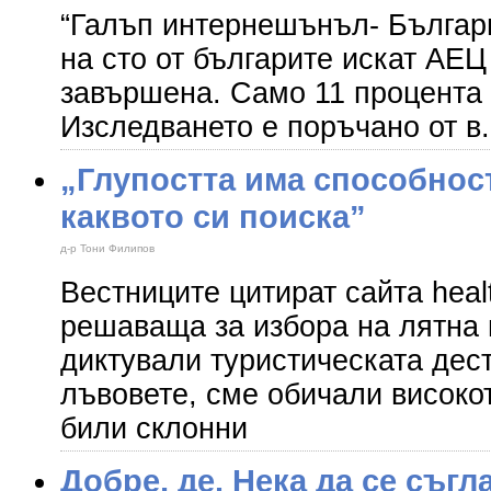
“Галъп интернешънъл- Българи
на сто от българите искат АЕЦ
завършена. Само 11 процента 
Изследването е поръчано от в.
„Глупостта има способност
каквото си поиска”
д-р Тони Филипов
Вестниците цитират сайта heal
решаваща за избора на лятна 
диктували туристическата дес
лъвовете, сме обичали високо
били склонни
Добре, де. Нека да се съгл