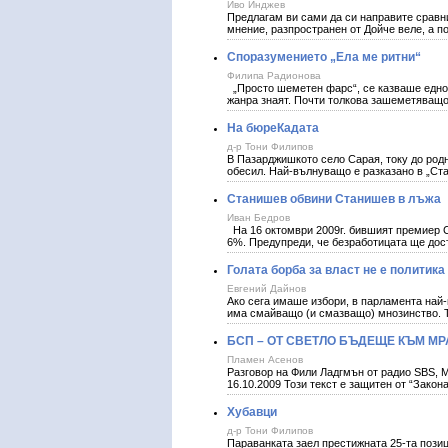
Иво Инджев
Предлагам ви сами да си направите сравни
мнение, разпространен от Дойче веле, а по
Споразумението „Ела ме ритни“
Филипа Радионова
„Просто шеметен фарс“, се казваше едно 
жанра знаят. Почти толкова зашеметяващо
На бюреКадата
д-р Тони Филипов
В Пазарджишкото село Сарая, току до родн
обесил. Най-вълнуващо е разказано в „Ста
Станишев обвини Станишев в лъжа
Иван Бедров
На 16 октомври 2009г. бившият премиер С
6%. Предупреди, че безработицата ще дос
Голата борба за власт не е политика
Евгений Дайнов
Ако сега имаше избори, в парламента най
има смайващо (и смазващо) мнозинство. Т
БСП – ОТ СВЕТЛО БЪДЕЩЕ КЪМ М
Пламен Асенов
Разговор на Фили Ладгмън от радио SBS, 
16.10.2009 Този текст е защитен от “Закон
Хубавци
д-р Тони Филипов
Параванката заел престижната 25-та позиц