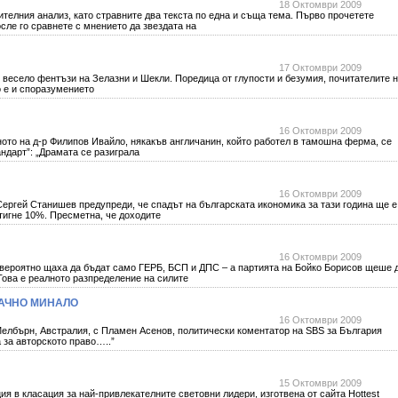
18 Октомври 2009
телния анализ, като стравните два текста по една и съща тема. Първо прочетете
сле го сравнете с мнението да звездата на
17 Октомври 2009
весело фентъзи на Зелазни и Шекли. Поредица от глупости и безумия, почитателите 
 е и споразумението
16 Октомври 2009
ото на д-р Филипов Ивайло, някакъв англичанин, който работел в тамошна ферма, се
ндарт”: „Драмата се разиграла
16 Октомври 2009
ергей Станишев предупреди, че спадът на българската икономика за тази година ще е
тигне 10%. Пресметна, че доходите
16 Октомври 2009
-вероятно щаха да бъдат само ГЕРБ, БСП и ДПС – а партията на Бойко Борисов щеше 
ова е реалното разпределение на силите
РАЧНО МИНАЛО
16 Октомври 2009
Мелбърн, Австралия, с Пламен Асенов, политически коментатор на SBS за България
а за авторското право…..”
15 Октомври 2009
ия в класация за най-привлекателните световни лидери, изготвена от сайта Hottest