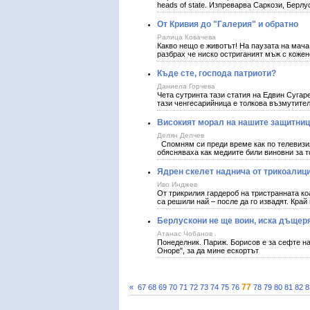
heads of state. Изпреварва Саркози, Берлу
От Кривия до "Галерия" и обратно
Ралица Ковачева
Какво нещо е животът! На паузата на мача
разбрах че ниско остриганият мъж с кожен
Къде сте, господа патриоти?
Даниела Горчева
Чета сутринта тази статия на Едвин Сугар
тази ченгесарийница е толкова възмутител
Високият морал на нашите защитни
Делян Делчев
Спомням си преди време как по телевизия
обясняваха как медиите били виновни за т
Ядрен скелет наднича от трикоалиц
Иво Инджев
От трикрилия гардероб на тристранната ко
са решили най – после да го извадят. Край
Берлускони не ще воин, иска дъщер
Атанас Чобанов
Понеделник. Париж. Борисов е за сефте н
Оноре", за да мине ескортът
77
«
67
68
69
70
71
72
73
74
75
76
78
79
80
81
82
8