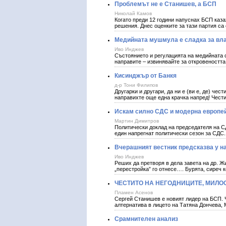
Проблемът не е Станишев, а БСП
Николай Камов
Когато преди 12 години напуснах БСП каза
решения. Днес оценките за тази партия са 
Медийната мушмула е сладка за вл
Иво Инджев
Състоянието и регулацията на медийната с
направите – извинявайте за откровеността,
Кисинджър от Банкя
д-р Тони Филипов
Другарки и другари, да ни е (ви е, де) чест
направихте още една крачка напред! Чест
Искам силно СДС и модерна европе
Мартин Димитров
Политически доклад на председателя на 
един напрегнат политически сезон за СДС.
Вчерашният вестник предсказва у на
Иво Инджев
Реших да претворя в дела завета на др. Ж
„перестройка” го отнесе…. Бурята, сиреч 
ЧЕСТИТО НА НЕГОДНИЦИТЕ, МИЛОС
Пламен Асенов
Сергей Станишев е новият лидер на БСП. Че
алтернатива в лицето на Татяна Дончева,
Срамнителен анализ