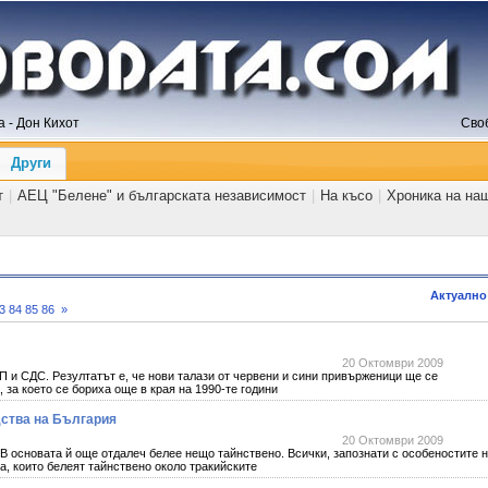
 - Дон Кихот
Сво
Други
т
|
АЕЦ "Белене" и българската независимост
|
На късо
|
Хроника на на
Актуално
3
84
85
86
»
20 Октомври 2009
 и СДС. Резултатът е, че нови талази от червени и сини привърженици ще се
 за което се бориха още в края на 1990-те години
ства на България
20 Октомври 2009
В основата й още отдалеч белее нещо тайнствено. Всички, запознати с особеностите 
а, които белеят тайнствено около тракийските