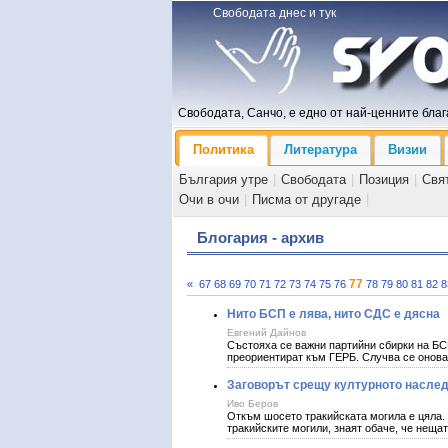
Свободата днес и тук
Свободата, Санчо, е едно от най-ценните блага
Политика
Литература
Визии
България утре
|
Свободата
|
Позиция
|
Свя
Очи в очи
|
Писма от другаде
|
Блогария - архив
77
«
67
68
69
70
71
72
73
74
75
76
78
79
80
81
82
8
Нито БСП е лява, нито СДС е дясна
Евгений Дайнов
Състояха се важни партийни сбирки на БСП
преориентират към ГЕРБ. Случва се онова,
Заговорът срещу културното наслед
Иво Беров
Откъм шосето тракийската могила е цяла. 
тракийските могили, знаят обаче, че нещат