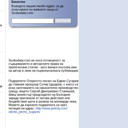
Бюлетин
Въведете вашия имейл адрес за да
получавате по-важните неща от
Svobodata.com.
на
Svobodata.com не носи отговорност за
съдържанието и авторските права на
препечатани статии - като винаги посочва име
на автор и линк на първоначалната публикация.
Подкрепете Откритото писмо на Едвин Сугарев
до главния прокурор Сотир Цацаров, с което се
да
иска започването на наказателно производство
срещу лицето Сергей Дмитриевич Станишев,
бивш министър-председател на България,
заради причинени от негови действия или
бездействия щети в размер на милиарди лева.
Можете да изразите подкрепата си чрез
петиция на адрес:
http://www.peticiq.com/
otkrito_pismo_sugarev