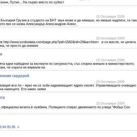
скони, Путин... На първо място по хубост
15 Октомври 2009
 България Грузия в студиото на БНТ звук може и да нямаше, но имаше надписи, та так
ото яке се казва Александър Александров-Алекс.
15 Октомври 2009
ев http://www.svobodata.com/page.php?pid=1582&rid=29&archive= и си мисля, че цялата
на, че просто да онемее
ци
15 Октомври 2009
та едни набедени за експерти по сигурността, със спорно минало в министерството,
ова, че хората не вярвали на
ионния гардероб
15 Октомври 2009
алиция все по – ярко ни се зъби надникващият ядрен скелет. Управляващите очевидно
 на намеците. Ето какво заяви
ята
15 Октомври 2009
а официална визита в чужбина. Полицаите спират движението по улица "Фобур Сен
3
84
85
86
»