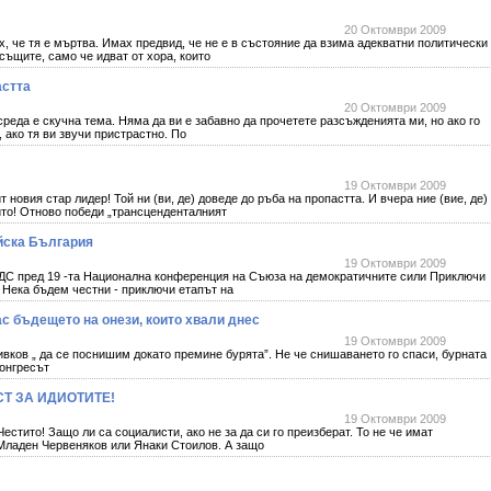
20 Октомври 2009
х, че тя е мъртва. Имах предвид, че не е в състояние да взима адекватни политически
същите, само че идват от хора, които
астта
20 Октомври 2009
реда е скучна тема. Няма да ви е забавно да прочетете разсъжденията ми, но ако го
 ако тя ви звучи пристрастно. По
19 Октомври 2009
ит новия стар лидер! Той ни (ви, де) доведе до ръба на пропастта. И вчера ние (вие, де)
ито! Отново победи „трансценденталният
йска България
19 Октомври 2009
СДС пред 19 -та Национална конференция на Съюза на демократичните сили Приключи
 Нека бъдем честни - приключи етапът на
с бъдещето на онези, които хвали днес
19 Октомври 2009
ивков „ да се поснишим докато премине бурята”. Не че снишаването го спаси, бурната
конгресът
Т ЗА ИДИОТИТЕ!
19 Октомври 2009
стито! Защо ли са социалисти, ако не за да си го преизберат. То не че имат
 Младен Червеняков или Янаки Стоилов. А защо