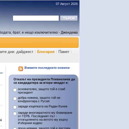
07 Август 2026
бодата, брат, е нещо изключително - Джендема
шите дни: дайджест
|
Блогария
|
Памет
|
Вземете последните новини
Отказът на президента Плевнелиев да
се кандидатира за втори мнадат е:
основателен, защото той е слаб
президент
добра новина, защото той ни
конфронтира с Русия
заради изцепката на Радан Кънев
заради многократното му бламиране
от ГЕРБ. Последният път -
отхвърлянето на ветото му върху
на
Изборния кодекс
лоша новина, защото той е достоен