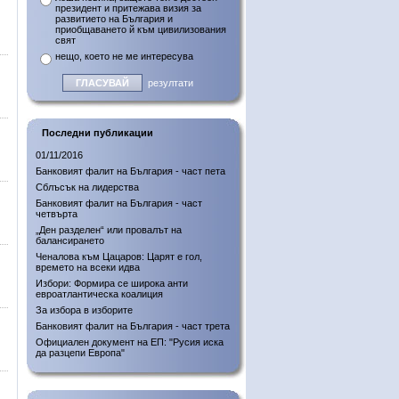
президент и притежава визия за
развитието на България и
приобщаването й към цивилизования
свят
нещо, което не ме интересува
резултати
Последни публикации
01/11/2016
Банковият фалит на България - част пета
Сблъсък на лидерства
Банковият фалит на България - част
четвърта
„Ден разделен“ или провалът на
балансирането
Ченалова към Цацаров: Царят е гол,
времето на всеки идва
Избори: Формира се широка анти
евроатлантическа коалиция
За избора в изборите
Банковият фалит на България - част трета
Официален документ на ЕП: "Русия иска
да разцепи Европа"