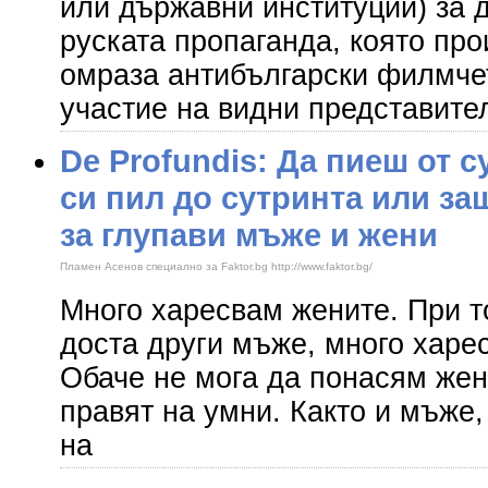
или държавни институции) за д
руската пропаганда, която про
омраза антибългарски филмчет
участие на видни представите
De Profundis: Да пиеш от с
си пил до сутринта или за
за глупави мъже и жени
Пламен Асенов специално за Faktor.bg http://www.faktor.bg/
Много харесвам жените. При то
доста други мъже, много харе
Обаче не мога да понасям жен
правят на умни. Както и мъже,
на