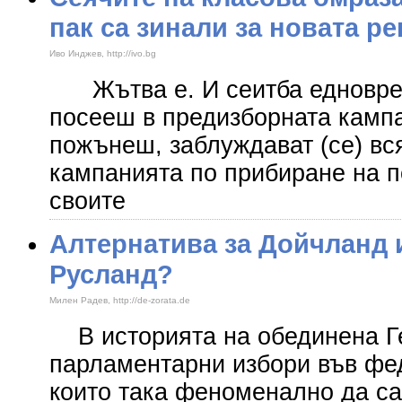
пак са зинали за новата ре
Иво Инджев, http://ivo.bg
Жътва е. И сеитба едноврем
посееш в предизборната кампа
пожънеш, заблуждават (се) вс
кампанията по прибиране на п
своите
Алтернатива за Дойчланд 
Русланд?
Милен Радев, http://de-zorata.de
В историята на обединена Г
парламентарни избори във фе
които така феноменално да с