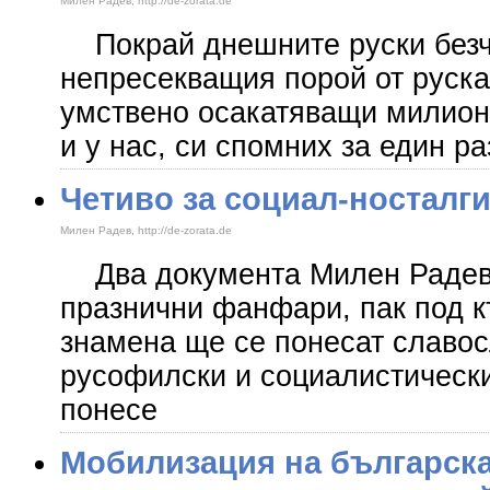
Милен Радев, http://de-zorata.de
Покрай днешните руски безчи
непресекващия порой от руска
умствено осакатяващи милион
и у нас, си спомних за един р
Четиво за социал-носталг
Милен Радев, http://de-zorata.de
Два документа Милен Радев
празнични фанфари, пак под 
знамена ще се понесат славос
русофилски и социалистически
понесе
Мобилизация на българска