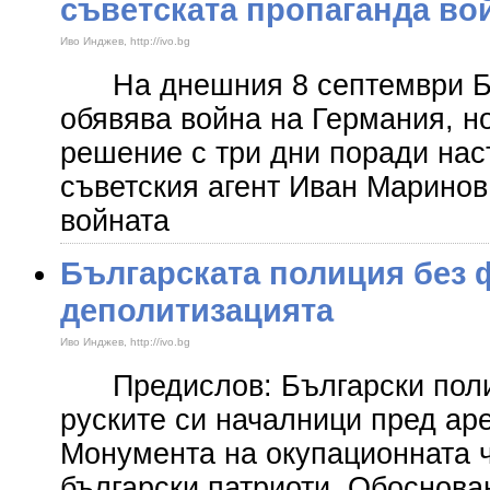
съветската пропаганда во
Иво Инджев, http://ivo.bg
На днешния 8 септември Бъ
обявява война на Германия, но
решение с три дни поради нас
съветския агент Иван Маринов
войната
Българската полиция без 
деполитизацията
Иво Инджев, http://ivo.bg
Предислов: Български поли
руските си началници пред ар
Монумента на окупационната 
български патриоти. Обоснован