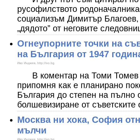
русофилството родоначалника
социализъм Димитър Благоев,
„дядото” от неговите следовн
Огнеупорните точки на съ
на България от 1947 годин
Иво Инджев, http://ivo.bg
В коментар на Томи Томев в 
припомня как е планирано пок
България до степен на пълно 
болшевизиране от съветските 
Москва ни хока, София от
мълчи
Иво Инджев, http://ivo.bg