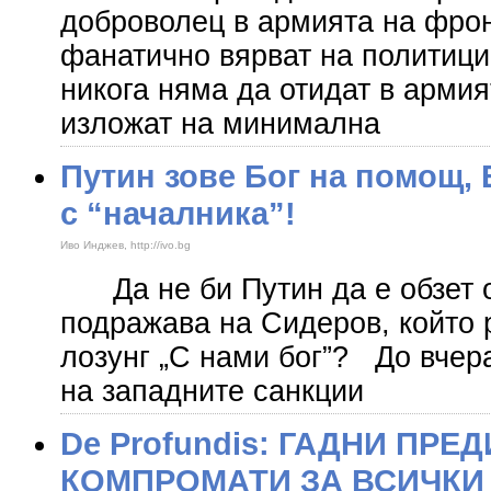
доброволец в армията на фрон
фанатично вярват на политици
никога няма да отидат в армия
изложат на минимална
Путин зове Бог на помощ,
с “началника”!
Иво Инджев, http://ivo.bg
Да не би Путин да е обзет о
подражава на Сидеров, който 
лозунг „С нами бог”? До вчер
на западните санкции
De Profundis: ГАДНИ ПР
КОМПРОМАТИ ЗА ВСИЧКИ