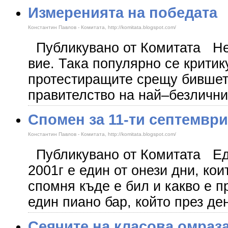
Измеренията на победата
Константин Павлов - Комитата, http://komitata.blogspot.com/
Публикувано от Комитата Не с
вие. Така популярно се критик
протестиращите срещу бившето
правителство на най–безличн
Спомен за 11-ти септeмври
Константин Павлов - Комитата, http://komitata.blogspot.com/
Публикувано от Комитата Ед
2001г е един от онези дни, кои
спомня къде е бил и какво е пр
един пиано бар, който през де
Сеячите на класова омраз