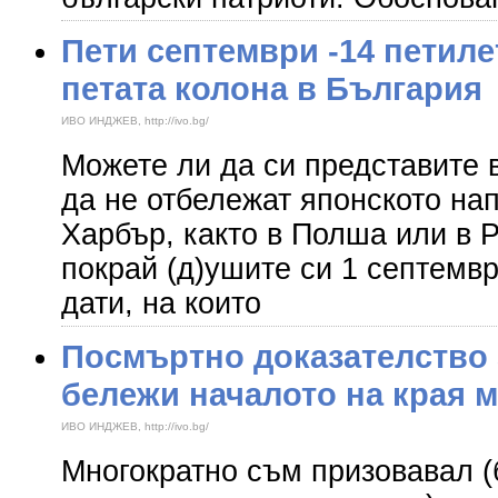
Пети септември -14 петиле
петата колона в България
ИВО ИНДЖЕВ, http://ivo.bg/
Можете ли да си представите 
да не отбележат японското на
Харбър, както в Полша или в 
покрай (д)ушите си 1 септемвр
дати, на които
Посмъртно доказателство 
бележи началото на края 
ИВО ИНДЖЕВ, http://ivo.bg/
Многократно съм призовавал (