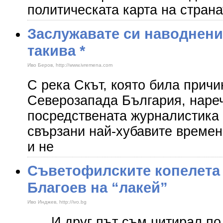
политическата карта на страна
Заслужавате си наводнени
такива *
Иво Беров, http://www.ivremena.com
С река Скът, която била причи
Северозапада България, наре
посредствената журналистика 
свързани най-хубавите времен
и не
Съветофилските копелета 
Благоев на “лакей”
Иво Инджев, http://ivo.bg
И друг път съм цитирал по 