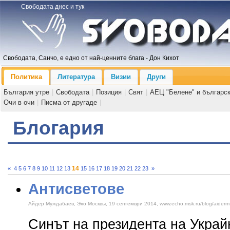
Свободата днес и тук
Свободата, Санчо, е едно от най-ценните блага - Дон Кихот
Политика
Литература
Визии
Други
България утре
|
Свободата
|
Позиция
|
Свят
|
АЕЦ "Белене" и българс
Очи в очи
|
Писма от другаде
|
Блогария
14
«
4
5
6
7
8
9
10
11
12
13
15
16
17
18
19
20
21
22
23
»
Антисветове
Айдер Муждабаев, Эхо Москвы, 19 септември 2014, www.echo.msk.ru/blog/aiderm
Синът на президента на Украй