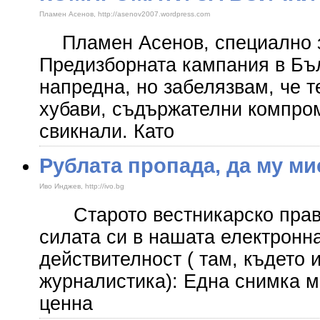
Пламен Асенов, http://asenov2007.wordpress.com
Пламен Асенов, специално з
Предизборната кампания в Бъл
напредна, но забелязвам, че т
хубави, съдържателни компром
свикнали. Като
Рублата пропада, да му м
Иво Инджев, http://ivo.bg
Старото вестникарско прави
силата си в нашата електронн
действителност ( там, където 
журналистика): Една снимка м
ценна