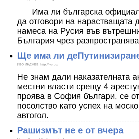
Има ли българска официална
да отговори на нарастващата 
намеса на Русия във вътрешни
България чрез разпространява
​Ще има ли деПутинизиран
ИВО ИНДЖЕВ, http://ivo.bg/
Не знам дали наказателната а
местни власти срещу 4 аресту
проява в София българи, се от
посолство като успех на моско
автогол.
Рашизмът не е от вчера