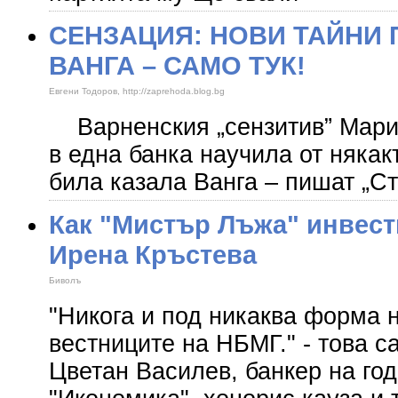
СЕНЗАЦИЯ: НОВИ ТАЙНИ
ВАНГА – САМО ТУК!
Евгени Тодоров, http://zaprehoda.blog.bg
Варненския „сензитив” Мария
в една банка научила от някак
била казала Ванга – пишат „Ст
Как "Мистър Лъжа" инвест
Ирена Кръстева
Биволъ
"Никога и под никаква форма 
вестниците на НБМГ." - това с
Цветан Василев, банкер на го