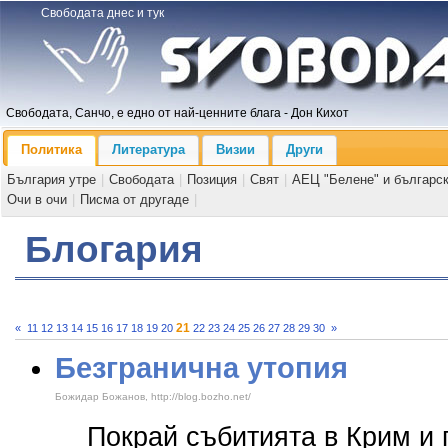
Свободата днес и тук
Свободата, Санчо, е едно от най-ценните блага - Дон Кихот
Политика
Литература
Визии
Други
България утре
|
Свободата
|
Позиция
|
Свят
|
АЕЦ "Белене" и българс
Очи в очи
|
Писма от другаде
|
Блогария
21
«
11
12
13
14
15
16
17
18
19
20
22
23
24
25
26
27
28
29
30
»
Безгранична утопия
Божидар Божанов, http://blog.bozho.net/
Покрай събитията в Крим и 