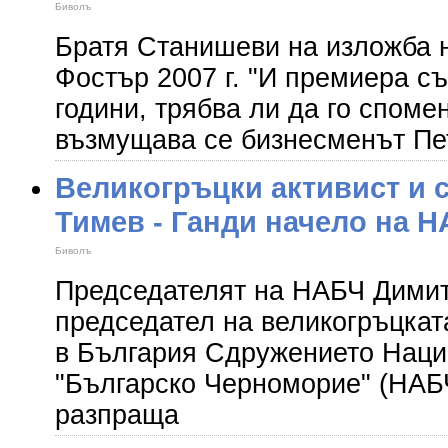
Биволъ
Братя Станишеви на изложба 
Фостър 2007 г. "И премиера с
години, трябва ли да го споме
възмущава се бизнесменът Пе
Великогръцки активист и 
Тимев - Ганди начело на 
Биволъ
Председателят на НАБЧ Димит
председател на великогръцка
в България Сдружението Нац
"Българско Черноморие" (НАБЧ
разпраща