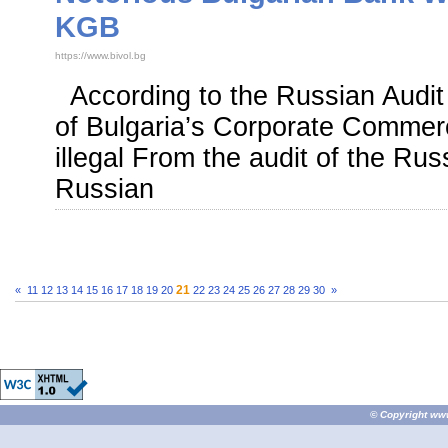
KGB
https://www.bivol.bg
According to the Russian Audit O
of Bulgaria’s Corporate Commerc
illegal From the audit of the Rus
Russian
21
«
11
12
13
14
15
16
17
18
19
20
22
23
24
25
26
27
28
29
30
»
© Copyright
ww