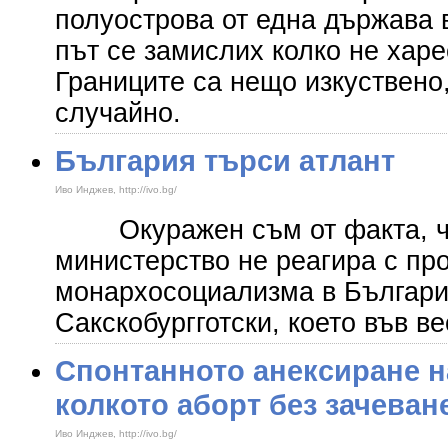
полуострова от една държава в
път се замислих колко не харе
Границите са нещо изкуствено
случайно.
България търси атлант
Иво Инджев, http://ivo.bg/
Окуражен съм от факта, че
министерство не реагира с пр
монархосоциализма в Българ
Сакскобургготски, което във в
Спонтанното анексиране н
колкото аборт без зачеван
Иво Инджев, http://ivo.bg/