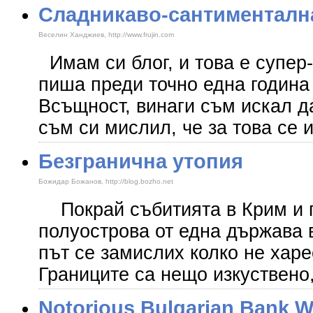
Сладникаво-сантименталн
Веселин Ханджиев, http://www.frujin.com
Имам си блог, и това е супер-
пиша преди точно една година
Всъщност, винаги съм искал д
съм си мислил, че за това се 
Безгранична утопия
Божидар Божанов, http://blog.bozho.net
Покрай събитията в Крим и 
полуострова от една държава в
път се замислих колко не харе
Границите са нещо изкуствено
Notorious Bulgarian Bank 