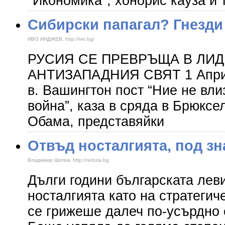
"Икономика", хонорис кауза и т
Сибирски папагал? Гнезди
ИВО ИНДЖЕВ, http://ivo.bg/
РУСИЯ СЕ ПРЕВРЪЩА В ЛИД
АНТИЗАПАДНИЯ СВЯТ 1 Април
в. Вашингтон пост “Ние не вл
война”, каза в сряда в Брюксе
Обама, представяйки
Отвъд носталгията, под з
Владимир Шопов, http://reduta.bg
Дълги години българската лев
носталгията като на стратегиче
се грижеше далеч по-усърдно 