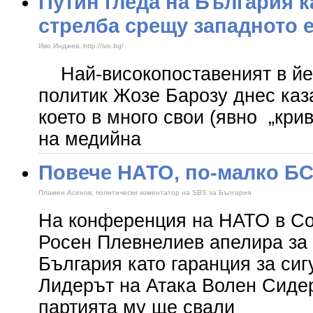
Путин гледа на България к
стрелба срещу западното 
Иво Инджев, http://ivo.bg/
Най-високопоставеният в йе
политик Жозе Барозу днес каза
което в много свои (явно „крив
на медийна
Повече НАТО, по-малко Б
Пламен Асенов, политически коментатор на SBS за България
На конференция на НАТО в С
Росен Плевнелиев апелира за
България като гаранция за сиг
Лидерът на Атака Волен Сидер
партията му ще свали