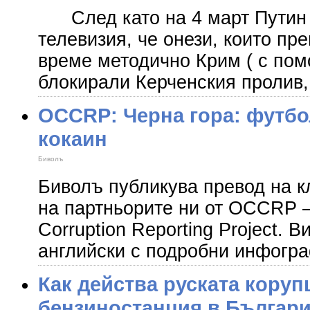
След като на 4 март Путин з
телевизия, че онези, които пр
време методично Крим ( с пом
блокирали Керченския пролив,
OCCRP: Черна гора: футбол
кокаин
Биволъ
Биволъ публикува превод на 
на партньорите ни от OCCRP –
Corruption Reporting Project. В
английски с подробни инфогра
Как действа руската кору
бензиностанция в Българ