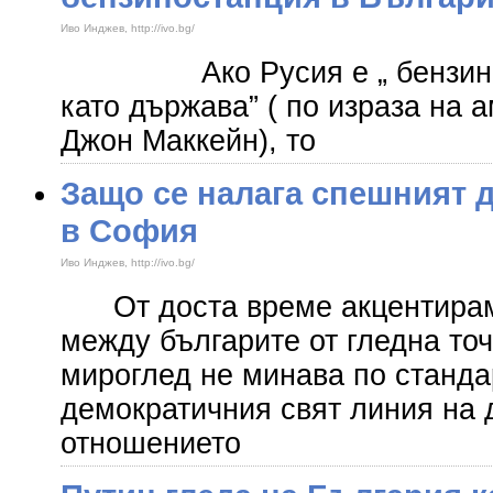
Иво Инджев, http://ivo.bg/
Ако Русия е „ бензиност
като държава” ( по израза на 
Джон Маккейн), то
Защо се налага спешният 
в София
Иво Инджев, http://ivo.bg/
От доста време акцентирам,
между българите от гледна точ
мироглед не минава по станда
демократичния свят линия на д
отношението