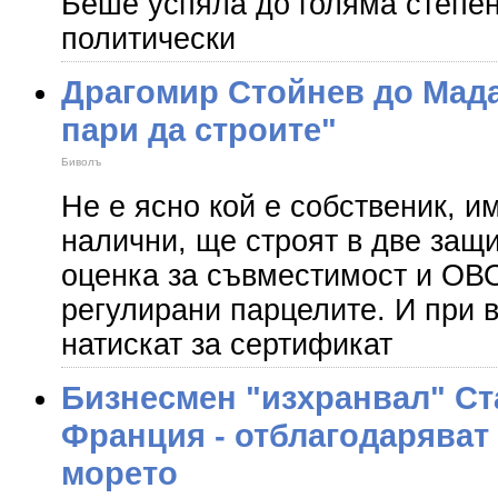
Беше успяла до голяма степен
политически
Драгомир Стойнев до Мад
пари да строите"
Биволъ
Не е ясно кой е собственик, и
налични, ще строят в две защи
оценка за съвместимост и ОВО
регулирани парцелите. И при в
натискат за сертификат
Бизнесмен "изхранвал" С
Франция - отблагодаряват 
морето