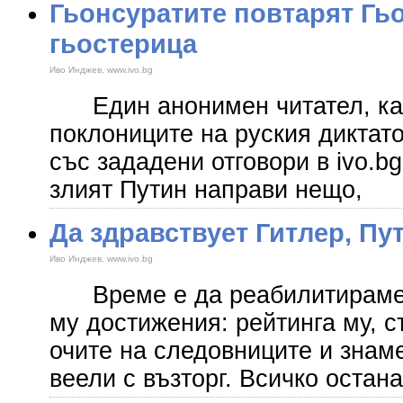
Гьонсуратите повтарят Гьо
гьостерица
Иво Инджев, www.ivo.bg
Един анонимен читател, как
поклониците на руския диктат
със зададени отговори в ivo.b
злият Путин направи нещо,
Да здравствует Гитлер, Пут
Иво Инджев, www.ivo.bg
Време е да реабилитираме 
му достижения: рейтинга му, 
очите на следовниците и знаме
веели с възторг. Всичко остан