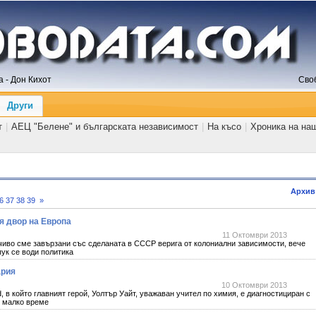
 - Дон Кихот
Сво
Други
т
|
АЕЦ "Белене" и българската независимост
|
На късо
|
Хроника на на
Архив
6
37
38
39
»
я двор на Европа
11 Октомври 2013
иво сме завързани със сделаната в СССР верига от колониални зависимости, вече
ук се води политика
ария
10 Октомври 2013
 в който главният герой, Уолтър Уайт, уважаван учител по химия, е диагностициран с
о малко време