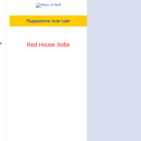
Подкрепете този сайт
и
а
Red House Sofia