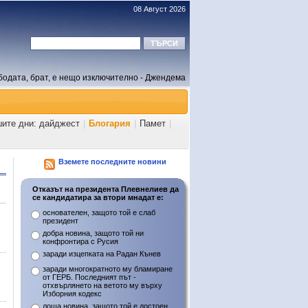
08 Август 2026
бодата, брат, е нещо изключително - Джендема
шите дни: дайджест
|
Блогария
|
Памет
|
Вземете последните новини
Отказът на президента Плевнелиев да
се кандидатира за втори мнадат е:
основателен, защото той е слаб
президент
добра новина, защото той ни
конфронтира с Русия
заради изцепката на Радан Кънев
заради многократното му бламиране
от ГЕРБ. Последният път -
отхвърлянето на ветото му върху
Изборния кодекс
лоша новина, защото той е достоен