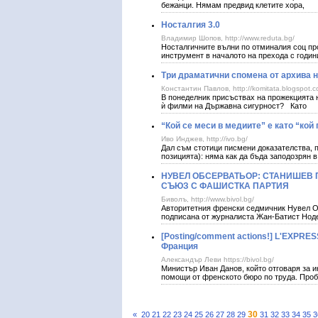
бежанци. Нямам предвид клетите хора,
Носталгия 3.0
Владимир Шопов, http://www.reduta.bg/
Носталгичните вълни по отминалия соц пр
инструмент в началото на прехода с годин
Три драматични спомена от архива 
Константин Павлов, http://komitata.blogspot.c
В понеделник присъствах на прожекцията 
ѝ филми на Държавна сигурност? Като
“Кой се меси в медиите” е като “ко
Иво Инджев, http://ivo.bg/
Дал съм стотици писмени доказателства, п
позицията): няма как да бъда заподозрян 
НУВЕЛ ОБСЕРВАТЬОР: СТАНИШЕВ 
СЪЮЗ С ФАШИСТКА ПАРТИЯ
Биволъ, http://www.bivol.bg/
Авторитетния френски седмичник Нувел Об
подписана от журналиста Жан-Батист Ноде
[Posting/comment actions!] L'EXPRE
Франция
Александър Леви https://bivol.bg/
Министър Иван Данов, който отговаря за ин
помощи от френското бюро по труда. Пробл
30
«
20
21
22
23
24
25
26
27
28
29
31
32
33
34
35
3