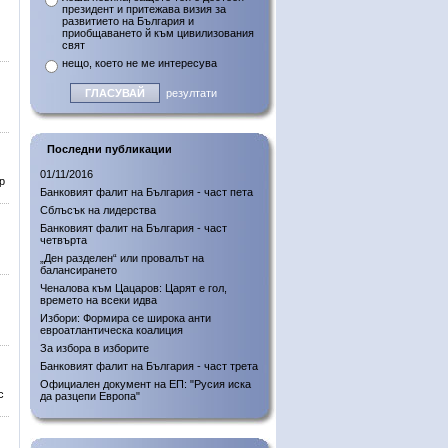
президент и притежава визия за
развитието на България и
приобщаването й към цивилизования
свят
нещо, което не ме интересува
резултати
Последни публикации
01/11/2016
р
Банковият фалит на България - част пета
Сблъсък на лидерства
Банковият фалит на България - част
четвърта
„Ден разделен“ или провалът на
балансирането
Ченалова към Цацаров: Царят е гол,
времето на всеки идва
Избори: Формира се широка анти
евроатлантическа коалиция
За избора в изборите
Банковият фалит на България - част трета
Официален документ на ЕП: "Русия иска
с
да разцепи Европа"