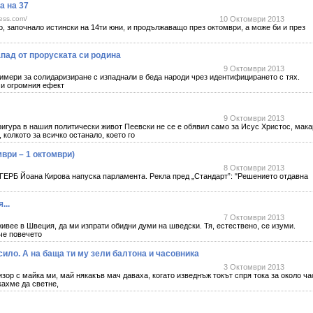
а на 37
ess.com/
10 Октомври 2013
апочнало истински на 14ти юни, и продължаващо през октомври, а може би и през
апад от проруската си родина
9 Октомври 2013
ри за солидаризиране с изпаднали в беда народи чрез идентифицирането с тях.
ми огромния ефект
9 Октомври 2013
игура в нашия политически живот Пеевски не се е обявил само за Исус Христос, мака
 колкото за всичко останало, което го
ври – 1 октомври)
8 Октомври 2013
 ГЕРБ Йоана Кирова напуска парламента. Рекла пред „Стандарт”: "Решението отдавна
...
7 Октомври 2013
живее в Швеция, да ми изпрати обидни думи на шведски. Тя, естествено, се изуми.
че повечето
сило. А на баща ти му зели балтона и часовника
3 Октомври 2013
р с майка ми, май някакъв мач даваха, когато изведнъж токът спря тока за около ча
кахме да светне,