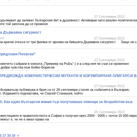
27 Септември 2013
одължават да заливат българския бит и душевност. Активиран като реален политическ
ите той започна да се променя.
на Държавна сигурност
om/
27 Септември 2013
на кратки откъси от три филма от архива на бившата Държавна сигурност. Защо ли с
й предложи Пеевски”
27 Септември 2013
овечето събрани в книгата „Премиер на РъБъ” ( и а след нея не съм си променил
в добри чувства към Бойко Борисов.
ПРЕДВОЖДА КОМУНИСТИЧЕСКИ МУТАНТИ И КОРУМПИРАНИ ОЛИГАРСИ В
27 Септември 2013
серватьор публикува в броя си от 26 септември статия за събитията в България,
. Изданието подчертава, че Сергей Станишев, който
SS: Как един български министър получаваше помощи за безработни във
25 Септември 2013
вестициите в правителството в София е получил през 2004 - 2005 г. почти 15 000 евро
емът е, че не е имал право на
6
37
38
39
»