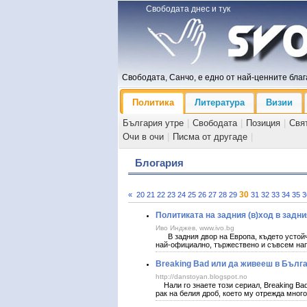
Свободата днес и тук
Свободата, Санчо, е едно от най-ценните блага
Политика
Литература
Визии
България утре
|
Свободата
|
Позиция
|
Свя
Очи в очи
|
Писма от другаде
|
Блогария
30
«
20
21
22
23
24
25
26
27
28
29
31
32
33
34
35
3
Политиката на задния (в)ход в задни
Иво Инджев, www.ivo.bg
В задния двор на Европа, където устойч
най-официално, тържествено и съвсем нап
Breaking Bad или да живееш в Бълг
http://danstoyan.blogspot.no
Нали го знаете този сериал, Breaking Bad,
рак на белия дроб, което му отрежда мног