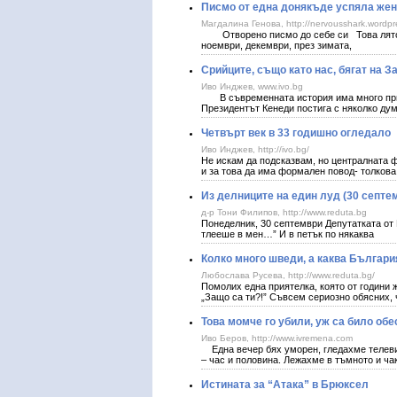
Писмо от една донякъде успяла жен
Магдалина Генова, http://nervousshark.wordpr
Отворено писмо до себе си Това лято, з
ноември, декември, през зимата,
Срийците, също като нас, бягат на З
Иво Инджев, www.ivo.bg
В съвременната история има много приме
Президентът Кенеди постига с няколко ду
Четвърт век в 33 годишно огледало
Иво Инджев, http://ivo.bg/
Не искам да подсказвам, но централната ф
и за това да има формален повод- толкова,
Из делниците на един луд (30 септем
д-р Тони Филипов, http://www.reduta.bg
Понеделник, 30 септември Депутатката от
тлееше в мен…” И в петък по някаква
Колко много шведи, а каква България
Любослава Русева, http://www.reduta.bg/
Помолих една приятелка, която от години 
„Защо са ти?!” Съвсем сериозно обясних, 
Това момче го убили, уж са било обе
Иво Беров, http://www.ivremena.com
Една вечер бях уморен, гледахме телевизо
– час и половина. Лежахме в тъмното и ча
Истината за “Атака” в Брюксел