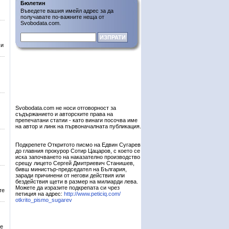
Бюлетин
Въведете вашия имейл адрес за да
получавате по-важните неща от
Svobodata.com.
 и
Svobodata.com не носи отговорност за
съдържанието и авторските права на
препечатани статии - като винаги посочва име
на автор и линк на първоначалната публикация.
Подкрепете Откритото писмо на Едвин Сугарев
до главния прокурор Сотир Цацаров, с което се
иска започването на наказателно производство
срещу лицето Сергей Дмитриевич Станишев,
бивш министър-председател на България,
заради причинени от негови действия или
бездействия щети в размер на милиарди лева.
Можете да изразите подкрепата си чрез
те
петиция на адрес:
http://www.peticiq.com/
otkrito_pismo_sugarev
те