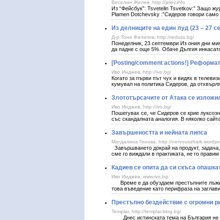
Веселин Желев, http://jelev.info
Из “Фейсбук”: Tsvetelin Tsvetkov:” Защо ж
Plamen Dotchevsky :”Сидеров говори само 
Из делниците на един луд (23 – 27 с
Д-р Тони Филипов, http://reduta.bg/
Понеделник, 23 септември Из ония дни мин
да падне с още 5%. Обаче Дългия инкасато
[Posting/comment actions!] Реформа
Иво Инджев, http://ivo.bg/
Когато за първи път чух и видях в телевиз
кумувал на политика Сидеров, да отхвърл
Злототърсачите от Атака се изложи
Иво Инджев, http://ivo.bg/
Пошегувах се, че Сидеров се крие луксозн
със скандалната аналогия. В няколко сай
Завършеността и нейната липса
Магдалина Генова, http://nervousshark.wordp
Завършването докрай на продукт, задача,
сме го виждали в практиката, не го правим
Кадиев се опита да си скъса опашка
Иво Инджев, www.ivo.bg
Време е да обуздаем престъпните лъжи, к
това въведение като перифраза на заглав
Престъпно бездействие с огромни р
Templar, http://templar.blog.bg/
Днес истинската тема на България не е т