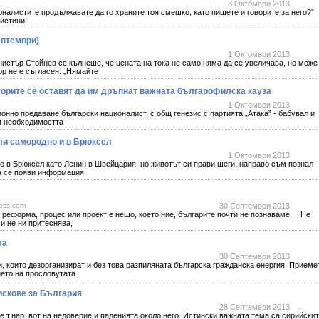
3 Октомври 2013
урналистите продължавате да го храните тоя смешко, като пишете и говорите за него?”
истини,
ептември)
1 Октомври 2013
истър Стойнев се кълнеше, че цената на тока не само няма да се увеличава, но може
р не е съгласен: „Нямайте
торите се оставят да им дръпнат важната българофилска кауза
1 Октомври 2013
ионно предаване български националист, с общ генезис с партията „Атака” - бабувал и
я необходимостта
ли самородно и в Брюксел
1 Октомври 2013
о в Брюксел като Ленин в Швейцария, но животът си прави шеги: направо съм познал
та се появи информация
ress.com
30 Септември 2013
 реформа, процес или проект е нещо, което ние, българите почти не познаваме. Не
 и не ни притеснява,
та
30 Септември 2013
оито дезорганизират и без това разпиляната българска гражданска енергия. Приеме
ието на прословутата
искове за България
28 Септември 2013
.нар. вот на недоверие и паденията около него. Истински важната тема са сирийски