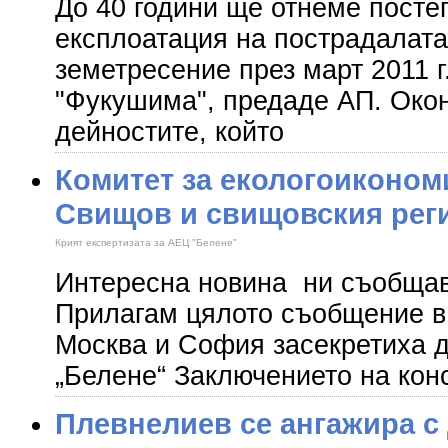
До 40 години ще отнеме посте
експлоатация на пострадалата
земетресение през март 2011 
"Фукушима", предаде АП. Окон
дейностите, който
Комитет за екологоиконом
Свищов и свищовския рег
Крият експертиза​та за АЕЦ "Белене"
Интересна новина ни съобщават
Прилагам цялото съобщение в
Москва и София засекретиха 
„Белене“ Заключението на кон
Плевнелиев се ангажира с 