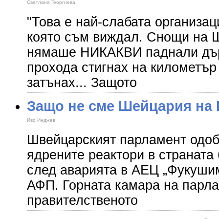
Светлана Георгиева
"Това е най-слабата организац
която съм виждал. Снощи на 
нямаше НИКАКВИ паднали дърв
прохода стигнах на километър
затънах... Защото
Защо не сме Шейцария на
Иво Инджев
Швейцарският парламент одоб
ядрените реактори в страната
след аварията в АЕЦ „Фукуши
АФП. Горната камара на парл
правителственото