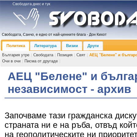
Свободата днес и тук
Свободата, Санчо, е едно от най-ценните блага - Дон Кихот
Политика
Литература
Визии
Други
България утре
|
Свободата
|
Позиция
|
Свят
|
АЕЦ "Белене" и българ
Очи в очи
|
Писма от другаде
|
АЕЦ "Белене" и бълга
независимост - архив
Започваме тази гражданска диску
страната ни е на ръба, отвъд койт
на геополитическите ни приорите