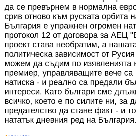
да се превърнем в нормална евро
срив отново към руската орбита 
България е упражнен огромен нат
протокол 12 от договора за АЕЦ "Б
проект става необратим, а нашат
политическа зависимост от Русия
можем да съдим по изявленията 
премиер, управляващите вече са 
натиска - и реално са предали б
интереси. Като българи сме длъ
всичко, което е по силите ни, за 
предателство да стане факт - и т
нататък дневния ред на България