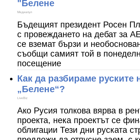
"Белене
Медиапул
Бъдещият президент Росен Пл
с провеждането на дебат за АЕ
се вземат бързи и необоснова
съобщи самият той в понеделн
посещение
Как да разбираме руските
„Белене“?
LiveBiz
Ако Русия толкова вярва в ре
проекта, нека проектът се фи
облигации Тези дни руската ст
предложи да отпусне заем, с 