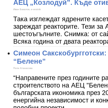
АЕЦ „Козлодуй”. Къде оти
Иван Бакалов, e-vestnik
Така изглеждат ядрените касет
зареждат реакторите. Тези за 
шестоъгълните. Снимка: от са
Всяка година от двата реактор
Симеон Сакскобургготски:
“Белене”
Поли Атанасова
“Направените през годините р
строителството на АЕЦ "Белен
българската икономика през 20
енергийна независимост и кон
подобни проекти