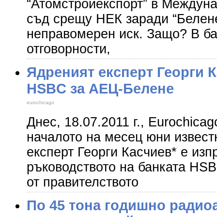
“Атомстройекспорт” в Междун
съд срещу НЕК заради “Белене
неправомерен иск. Защо? В б
отговорности,
Ядреният експерт Георги 
HSBC за АЕЦ-Белене
eurochicago
Днес, 18.07.2011 г., Eurochica
началото на месец юни извест
експерт Георги Касчиев* е изп
ръководството на банката HSB
от правителството
По 45 тона годишно радио