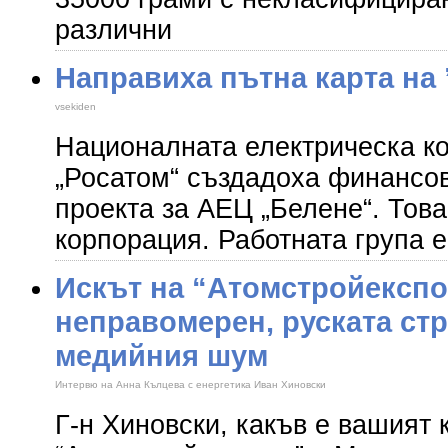
различни
Направиха пътна карта на
vsekiden
Националната електрическа к
„Росатом“ създадоха финансов
проекта за АЕЦ „Белене“. Тов
корпорация. Работната група 
Искът на “Атомстройекспо
неправомерен, руската стр
медийния шум
Интервю на Анна Кълцева с енергетика Иван Хиновски
Г-н Хиновски, какъв е вашият 