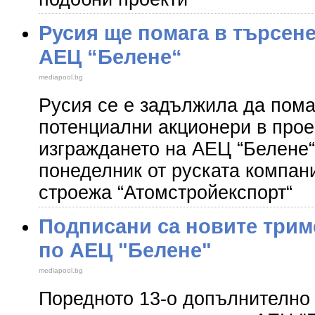
Русия ще помага в търсене
АЕЦ “Белене“
mediapool.bg
Русия се е задължила да пома
потенциални акционери в прое
изграждането на АЕЦ “Белене“
понеделник от руската компан
строежа “Атомстройекспорт“
Подписани са новите трим
по АЕЦ "Белене"
mediapool.bg
Поредното 13-о допълнително