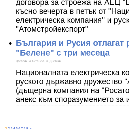
договора за строежа на АЕЦ "
късно вечерта в петък от "Нац
електрическа компания" и рус
"Атомстройекспорт"
България и Русия отлагат 
"Белене" с три месеца
Цветелина Китанска, в. Дневник
Националната електрическа к
руското държавно дружество "
(дъщерна компания на "Росато
анекс към споразумението за 
1
2
3
4
5
6
7
8
9
»