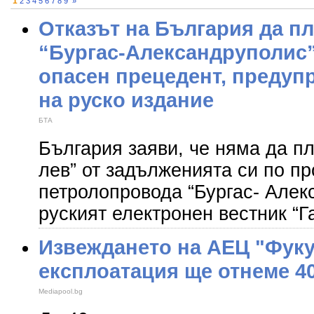
1
2
3
4
5
6
7
8
9
»
Отказът на България да пл
“Бургас-Александруполис”
опасен прецедент, предуп
на руско издание
БТА
България заяви, че няма да пл
лев” от задълженията си по пр
петролопровода “Бургас- Алек
руският електронен вестник “Га
Извеждането на АЕЦ "Фук
експлоатация ще отнеме 4
Mediapool.bg