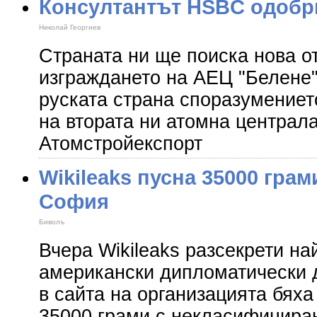
Консултантът HSBC одобр
Николай Георгиев
Страната ни ще поиска нова о
изграждането на АЕЦ "Белене
руската страна споразумениет
на втората ни атомна централ
Атомстройекспорт
Wikileaks пусна 35000 грами
София
Биволъ
Вчера Wikileaks разсекрети на
американски дипломатически 
в сайта на организацията бяха
35000 грами с некласифицира