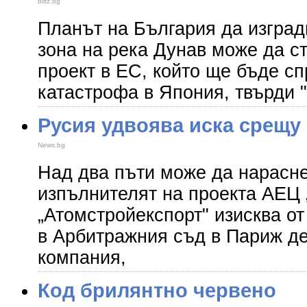
blitz.bg
Планът на България да изгра
зона на река Дунав може да с
проект в ЕС, който ще бъде с
катастрофа в Япония, твърди 
Русия удвоява иска срещу
News.bg
Над два пъти може да нарасне
изпълнителят на проекта АЕЦ 
„Атомстройекспорт" изисква от
в Арбитражния съд в Париж д
компания,
Код брилянтно червено