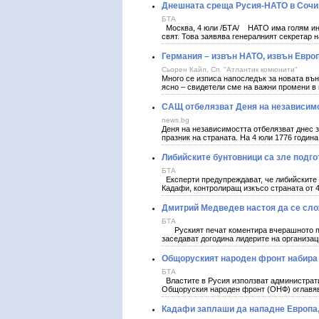
Днешната среща Русия-НАТО в Сочи 
БТА
Москва, 4 юли /БТА/ НАТО има голям инте
свят. Това заявява генералният секретар н
Германия – извън НАТО, извън Европ
Сьорен Кайл, Сп. "Атлантик комюнити"
Много се изписа напоследък за новата вън
ясно – свидетели сме на важни промени в
САЩ отбелязват Деня на независим
news.bg
Деня на независимостта отбелязват днес з
празник на страната. На 4 юли 1776 годин
Либийските бунтовници са зле подго
БТА
Експерти предупреждават, че либийските 
Кадафи, контролиращ изкъсо страната о
Дмитрий Медведев настоя да се сло
БТА
Руският печат коментира вчерашното по
заседават догодина лидерите на организа
Общоруският народен фронт набира 
БТА
Властите в Русия използват администрати
Общоруския народен фронт (ОНФ) оглавя
Кадафи заплаши да нападне Европа,