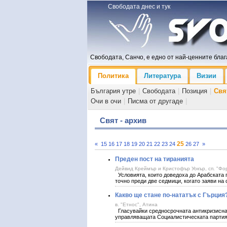
Свободата днес и тук
Свободата, Санчо, е едно от най-ценните блага
Политика
Литература
Визии
България утре
|
Свободата
|
Позиция
|
Свя
Очи в очи
|
Писма от другаде
|
Свят - архив
25
«
15
16
17
18
19
20
21
22
23
24
26
27
»
Преден пост на тиранията
Дейвид Креймър и Кристофър Уокър, сп. "Фо
Условията, които доведоха до Арабската
точно преди две седмици, когато заяви на
Какво ще стане по-нататък с Гърция
в. "Етнос", Атина
Гласувайки средносрочната антикризисна 
управляващата Социалистическата партия