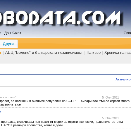
 - Дон Кихот
Сво
Други
т
|
АЕЦ "Белене" и българската независимост
|
На късо
|
Хроника на на
Актуално
рин полиси"
5 Юли 2011
 пролет, са налице и в бившите републики на СССР Хилари Клинтън се изрази много
 състоялата се
?
5 Юли 2011
програма, включваща нов пакет от мерки за строги икономии, правителството на
 ПАСОК разшири пропастта, която я дели