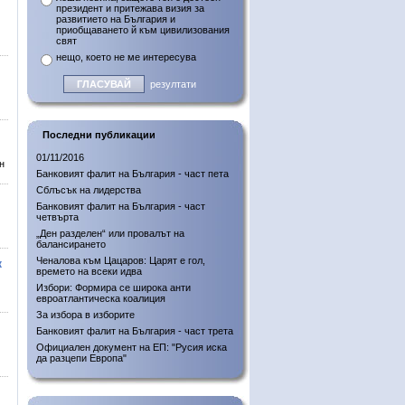
президент и притежава визия за
развитието на България и
приобщаването й към цивилизования
свят
нещо, което не ме интересува
резултати
Последни публикации
01/11/2016
н
Банковият фалит на България - част пета
Сблъсък на лидерства
Банковият фалит на България - част
четвърта
„Ден разделен“ или провалът на
балансирането
Ченалова към Цацаров: Царят е гол,
к
времето на всеки идва
Избори: Формира се широка анти
евроатлантическа коалиция
За избора в изборите
Банковият фалит на България - част трета
Официален документ на ЕП: "Русия иска
да разцепи Европа"