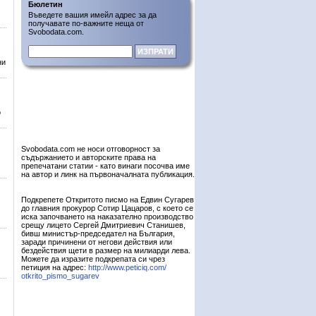
Бюлетин
Въведете вашия имейл адрес за да
получавате по-важните неща от
Svobodata.com.
ни
о
Svobodata.com не носи отговорност за
съдържанието и авторските права на
препечатани статии - като винаги посочва име
на автор и линк на първоначалната публикация.
Подкрепете Откритото писмо на Едвин Сугарев
до главния прокурор Сотир Цацаров, с което се
иска започването на наказателно производство
срещу лицето Сергей Дмитриевич Станишев,
бивш министър-председател на България,
заради причинени от негови действия или
бездействия щети в размер на милиарди лева.
Можете да изразите подкрепата си чрез
петиция на адрес:
http://www.peticiq.com/
otkrito_pismo_sugarev