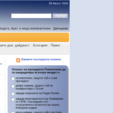
08 Август 2026
бодата, брат, е нещо изключително - Джендема
шите дни: дайджест
|
Блогария
|
Памет
|
Вземете последните новини
Отказът на президента Плевнелиев да
се кандидатира за втори мнадат е:
основателен, защото той е слаб
президент
добра новина, защото той ни
конфронтира с Русия
заради изцепката на Радан Кънев
заради многократното му бламиране
от ГЕРБ. Последният път -
отхвърлянето на ветото му върху
Изборния кодекс
лоша новина, защото той е достоен