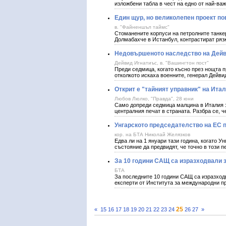
изложбени табла в чест на едно от най-важ
Един щур, но великолепен проект п
в. "Файненшъл таймс"
Стоманените корпуси на петролните танке
Долмабахче в Истанбул, контрастират рязк
Недовършеното наследство на Дейв
Дейвид Игнатиъс, в. "Вашингтон пост"
Преди седмица, когато късно през нощта п
отколкото искаха военните, генерал Дейв
Открит е "тайният управник" на Ита
Любов Люлко, "Правда", 28 юни
Само допреди седмица малцина в Италия з
централния печат в страната. Разбра се, ч
Унгарското председателство на ЕС 
кор. на БТА Николай Желязков
Едва ли на 1 януари тази година, когато 
състояние да предвидят, че точно в този п
За 10 години САЩ са изразходвали з
БТА
За последните 10 години САЩ са изразходв
експерти от Института за международни п
25
«
15
16
17
18
19
20
21
22
23
24
26
27
»