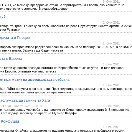
3 Юли 2011
НАТО, че може да предприеме атаки на територията на Европа, ако Алиансът не
доха световните агенции. В аудиообръщение
ку?
2 Юли 2011
резидента Траян Бъсеску за преминаването на река Прут от румънската армия на 22 ю
ване на Румъния.
кризата в Гърция
1 Юли 2011
парламент прие вчера радикален план за икономии за периода 2012-2015 г., а по-късн
агане на плана. Законът ще бъде гласуван
ата в Европа
1 Юли 2011
е готви да поеме президентството на Европейския съюз от утре - и тези планове
ена Европа. Бившата комунистическа
ан прагматик на американската отбрана
1 Юли 2011
рт Гейтс напуска днес поста си. През годините, прекарани начело на министерството
време на които неговият дискретен прагматизъм
аслужава да замине за Хага
 "Файненшъл таймс", 28 юни
1 Юли 2011
 позиция срещу употребата на насилие от Сирия срещу гражданите й. В понеделник
Хага издаде заповеди за арест на Муамар Кадафи
м Конфуций
1 Юли 2011
иотека на Китайската академия на науките миналата седмица сглобяваха огромни