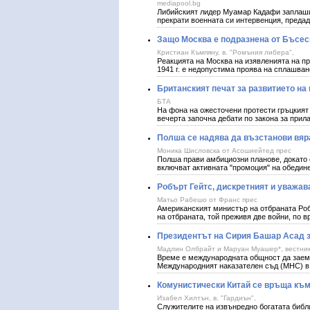
mediapool.bg
Либийският лидер Муамар Кадафи заплаши 
прекрати военната си интервенция, преда
Защо Москва е подразнена от Бъсес
Кристиан Къмпяну, в. "Ромъния либера",
Реакцията на Москва на изявленията на п
1941 г. е недопустима проява на сплаш
Британският печат за развитието на 
БТА
На фона на ожесточени протести гръцкият 
вечерта започна дебати по закона за прил
Полша се надява да възстанови вяр
Моника Шисловска от Асошиейтед прес
Полша прави амбициозни планове, докато с
включват активната "промоция" на обедин
Робърт Гейтс, дискретният и уважав
Матьо Рабешо от Франс прес
Американският министър на отбраната Робъ
на отбраната, той преживя две войни, по 
Президентът на Сирия Башар Асад з
Мадлин Олбрайт и Маруан Муашер*, вестник
Време е международната общност да заеме
Международният наказателен съд (МНС) в 
Комунистически Китай се връща къ
Изабел Хилтън, в. "Гардиън",
Служителите на извънредно богатата библ