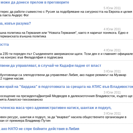
може да донесе прелом в преговорите
5 Юли 2011
рес да работи съвместно с Русия за подобряване на сигурността на Европа и целия
а пакта Андерс Фог
а, извън разума?
4 Юли 2011
шна политика на Германия или “Новата Германия”, както я наричат понякога. Едно е
 германската външна политика
остта
4 Юли 2011
а 235-ти пореден път Съединените американски щати. Този ден е и главният официале
а на конгрес във Филаделфия е подписана
твени да управляват, в случай че Кадафи падне от власт
3 Юли 2011
бунтовници са злеподготвени да управляват Либия, ако падне режимът на Муамар
т 42 години насам.
жи край на "бардака" в подготовката за срещата на АТИС във Владивосто
3 Юли 2011
сещение на президентаДмитрий Медведев в далекоизточния Владивосток, където ще
цията Азиатско-тихоокеанско
членска маса чрез административен натиск, шантаж и подкуп,
3 Юли 2011
вен ресурс, шантаж и подкуп, за да "вкарват" насила обществените организации в
ван от премиера Владимир Путин
 ако НАТО не спре бойните действия в Либия