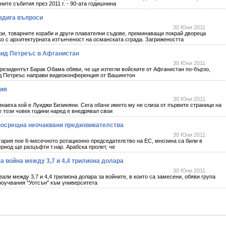
ните събития през 2011 г. - 90-ата годишнина
овдига въпроси
30 Юни 2011
ри, товарните кораби и други плавателни съдове, преминаващи покрай двореца
о с архитектурната изтънченост на османската сграда. Загрижеността
ид Петреъс в Афганистан
30 Юни 2011
резидентът Барак Обама обяви, че ще изтегли войските от Афганистан по-бързо,
ид Петреъс направи видеоконференция от Вашингтон
лия
30 Юни 2011
наеха кой е Луиджи Бизиняни. Сега обаче името му не слиза от първите страници на
е този човек години наред е внедрявал свои
посрещна неочаквани предизвикателства
30 Юни 2011
Унгария пое 6-месечното ротационно председателство на ЕС, мнозина са били в
ериод ще разцъфти т.нар. Арабска пролет, че
а война между 3,7 и 4,4 трилиона долара
30 Юни 2011
али между 3,7 и 4,4 трилиона долара за войните, в които са замесени, обяви група
роучвания "Уотсън" към университета