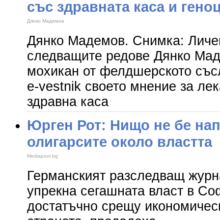
със здравната каса и гено
Дянко Мадемов
Дянко Мадемов. Снимка: Личе
следващите редове Дянко Мад
мохикан от фелдшерското съсл
e-vestnik своето мнение за ле
здравна каса
Юрген Рот: Нищо не бе на
олигарсите около властта
Mediapool.bg
Германският разследващ журн
упрекна сегашната власт в Со
достатъчно срещу икономичес