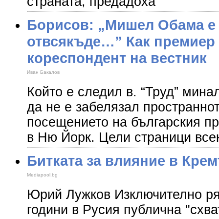
страната, предадоха
Борисов: „Мишел Обама е
отвсякъде…” Как премиер 
кореспондент на вестник
Иван Бакалов
Който е следил в. “Труд” мина
да не е забелязал пространно
посещението на българския п
в Ню Йорк. Цели страници все
Битката за влияние в Крем
Mediapool.bg
Юрий Лужков Изключително ря
години в Русия публична "схва