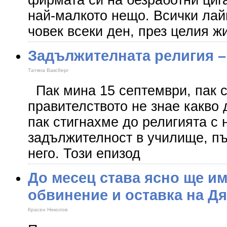
фирмата си на безработни цига
най-малкото нещо. Всички лай
човек всеки ден, през целия жи
Задължителната религия –
Татяна Ваксберг
Пак мина 15 септември, пак с
правителството не знае какво 
пак стигнахме до религията с 
задължителност в училище, пъ
него. Този епизод
До месец става ясно ще и
обвинение и оставка на Д
Красен Николов