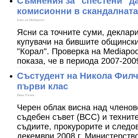
Съмнения за "спестени" д
комисионни в скандалната
Екип на Mediapool
Ясни са точните суми, деклар
купувачи на бившите общински
"Корал". Проверка на Mediapoo
показа, че в периода 2007-2009
Състудент на Никола Филч
първи клас
Иван Рачев
Черен облак висна над члено
съдебен съвет (ВСС) и технит
съдиите, прокурорите и следо
декември 2008 г. Министерств