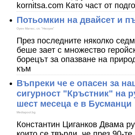
kornitsa.com Като част от подг
Потьомкин на двайсет и п
Оуен Матюс, сп. "Нюзуик"
През последните няколко сед
беше зает с множество геройс
борецът за опазване на приро
към
Въпреки че е опасен за на
сигурност "Кръстник" на р
шест месеца е в Бусманци
Mediapool.bg
Константин Циганков Двама ру
които се твърди, че през 90-те