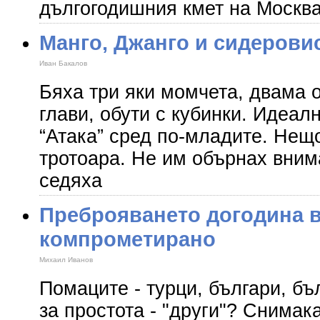
дългогодишния кмет на Москв
Манго, Джанго и сидерови
Иван Бакалов
Бяха три яки момчета, двама о
глави, обути с кубинки. Идеал
“Атака” сред по-младите. Нещ
тротоара. Не им обърнах вним
седяха
Преброяването догодина в
компрометирано
Михаил Иванов
Помаците - турци, българи, б
за простота - "други"? Снимак