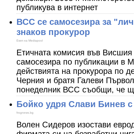
публикува в интернет
ВСС се самосезира за "лич
знаков прокурор
Екип на Mediapool
Етичната комисия във Висшия
самосезира по публикации в M
действията на прокурора по д
Черния и братя Галеви Първол
понеделник ВСС съобщи, че 
Бойко удря Слави Бинев с
frognews.bg
Волен Сидеров изостави еврод