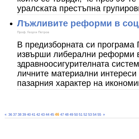
уралската престъпна групиро
Лъжливите реформи в соц
Проф. Георги Петров
В предизборната си програма
извърши либерални реформи в
здравноосигурителната систем
личните материални интереси 
пазарния характер на икономи
46
«
36
37
38
39
40
41
42
43
44
45
47
48
49
50
51
52
53
54
55
»