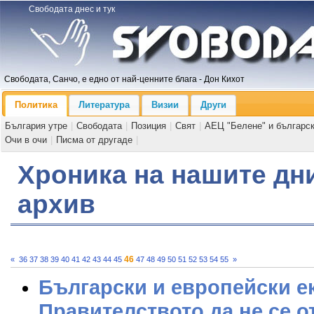
Свободата днес и тук
Свободата, Санчо, е едно от най-ценните блага - Дон Кихот
Политика
Литература
Визии
Други
България утре
|
Свободата
|
Позиция
|
Свят
|
АЕЦ "Белене" и българс
Очи в очи
|
Писма от другаде
|
Хроника на нашите дни
архив
46
«
36
37
38
39
40
41
42
43
44
45
47
48
49
50
51
52
53
54
55
»
Български и европейски е
Правителството да не се о