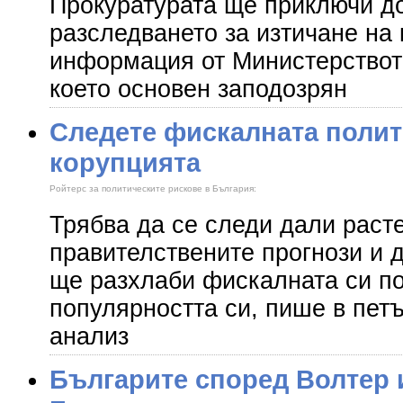
Прокуратурата ще приключи д
разследването за изтичане на
информация от Министерствот
което основен заподозрян
Следете фискалната полит
корупцията
Ройтерс за политическите рискове в България:
Трябва да се следи дали раст
правителствените прогнози и 
ще разхлаби фискалната си по
популярността си, пише в петъ
анализ
Българите според Волтер 