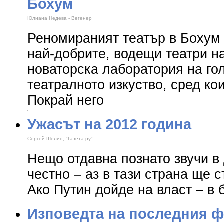
Бохум
Юлиана Недева - Вегенер
Реномираният театър в Бохум 
най-добрите, водещи театри н
новаторска лаборатория на го
театралното изкуство, сред ко
Покрай него
Ужасът на 2012 година
Сергей Шелин, "Газета.ру"
Нещо отдавна познато звучи в
честно – аз в тази страна ще 
Ако Путин дойде на власт – в 
Изповедта на последния ф