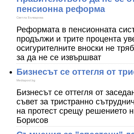
пенсионна реформа
Светла Бъчварова
Реформата в пенсионната сис
продължи и трите процента ув
осигурителните вноски не тряб
за да не се извършват
Бизнесът се оттегля от тр
Mediapool.bg
Бизнесът се оттегля от засед
съвет за тристранно сътрудни
на протест срещу решението 
Борисов