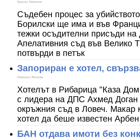
Красен Николов
Съдебен процес за убийството
Борилски ще има и във Франц
тежки осъдителни присъди на
Апелативния съд във Велико Т
потвърди в петък
Запориран е хотел, свързв
Павлина Желева
Хотелът в Рибарица "Каза Доми
с лидера на ДПС Ахмед Доган
окръжния съд в Ловеч. Макар 
хотел да беше известен Арбен
БАН отдава имоти без кон