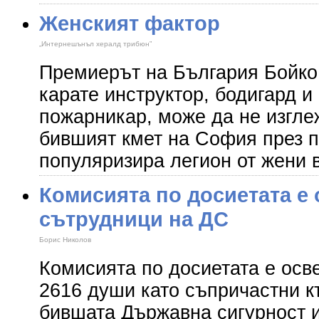
Женският фактор
„Интернешънъл хералд трибюн”
Премиерът на България Бойко
карате инструктор, бодигард и
пожарникар, може да не изгл
бившият кмет на София през 
популяризира легион от жени в
Комисията по досиетата е 
сътрудници на ДС
Борис Николов
Комисията по досиетата е осве
2616 души като съпричастни к
бившата Държавна сигурност и