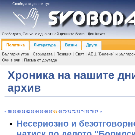
Свободата днес и тук
Свободата, Санчо, е едно от най-ценните блага - Дон Кихот
Политика
Литература
Визии
Други
България утре
|
Свободата
|
Позиция
|
Свят
|
АЕЦ "Белене" и българс
Очи в очи
|
Писма от другаде
|
Хроника на нашите дни
архив
68
«
58
59
60
61
62
63
64
65
66
67
69
70
71
72
73
74
75
76
77
»
Несериозно и безотговорно
натиск по делото "Борилс