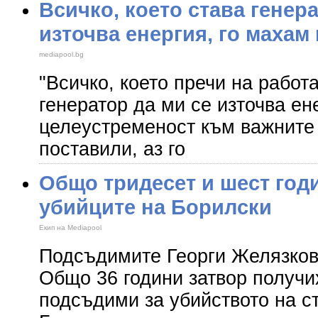
Всичко, което става генера
източва енергия, го махам
mediapool.bg
"Всичко, което пречи на работ
генератор да ми се източва ен
целеустременост към важните 
поставили, аз го
Общо тридесет и шест годи
убийците на Борилски
Екип на Mediapool
Подсъдимите Георги Желязков
Общо 36 години затвор получи
подсъдими за убийството на с