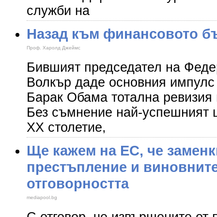
служби на
Назад към финансовото б
Проф. Харолд Джеймс
Бившият председател на Феде
Волкър даде основния импулс 
Барак Обама тотална ревизия 
Без съмнение най-успешният 
XX столетие,
Ще кажем на ЕС, че заменк
престъпление и виновните
отговорността
mediapool.bg