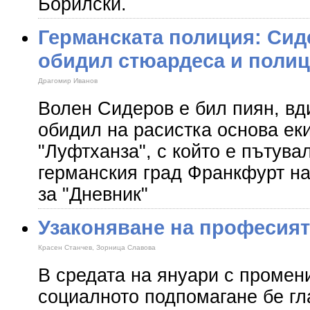
Борилски.
Германската полиция: Сид
обидил стюардеса и полиц
Драгомир Иванов
Волен Сидеров е бил пиян, вд
обидил на расистка основа ек
"Луфтханза", с който е пътувал
германския град Франкфурт на
за "Дневник"
Узаконяване на професият
Красен Станчев, Зорница Славова
В средата на януари с промени
социалното подпомагане бе гл