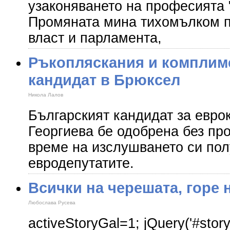
узаконяването на професията 
Промяната мина тихомълком п
власт и парламента,
Ръкопляскания и комплиме
кандидат в Брюксел
Никола Лалов
Българският кандидат за евро
Георгиева бе одобрена без про
време на изслушването си пол
евродепутатите.
Всички на черешата, горе 
Любослава Русева
activeStoryGal=1; jQuery('#story