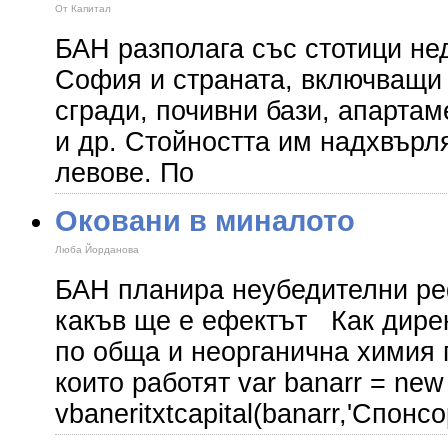
От Капитал
БАН разполага със стотици не
София и страната, включващи 
сгради, почивни бази, апартам
и др. Стойността им надхвърл
левове. По
Оковани в миналото
Люба Йорданова
БАН планира неубедителни ре
какъв ще е ефектът Как дирек
по обща и неорганична химия
които работят var banarr = new 
vbaneritxtcapital(banarr,'Спонс