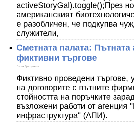
activeStoryGal).toggle();През н
американският биотехнологиче
е разобличен, че подкупва чу
служители,
Сметната палата: Пътната 
фиктивни търгове
Лили Грацинска
Фиктивно проведени търгове,
на договорите с пътните фирм
стойността на поръчките зара
възложени работи от агенция 
инфраструктура" (АПИ).