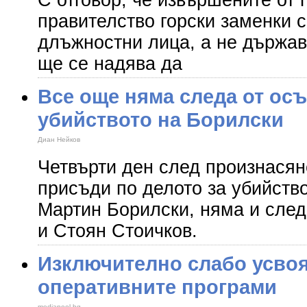
С отговор, че извършените от
правителство горски заменки 
длъжностни лица, а не държа
ще се надява да
Все още няма следа от осъ
убийството на Борилски
Диан Нейков
Четвърти ден след произнасян
присъди по делото за убийство
Мартин Борилски, няма и след
и Стоян Стоичков.
Изключително слабо усвоя
оперативните програми
mediapool.bg