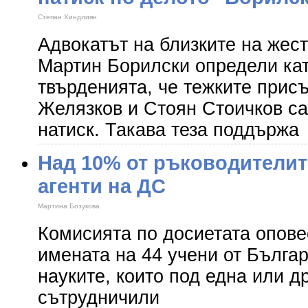
Степан Хиндлиян
Адвокатът на близките на жест
Мартин Борилски определи ка
твърденията, че тежките прис
Желязков и Стоян Стоичков са
натиск. Такава теза поддържа
Над 10% от ръководителит
агенти на ДС
Мартина Бозукова
Комисията по досиетата опове
имената на 44 учени от Бълга
науките, които под една или д
сътрудничили