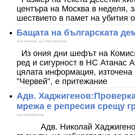
центъра на Москва в неделя, з
шествието в памет на убития 
Бащата на българската де
Тони Филипов, д-р, http://reduta.bg
Из ония дни шефът на Комис
ред и сигурност в НС Атанас А
цялата информация, източена
"Червей", е притежание
Адв. Хаджигенов:Проверка
мрежа е репресия срещу г
http://www.faktor.bg
Адв. Николай Хаджигенов