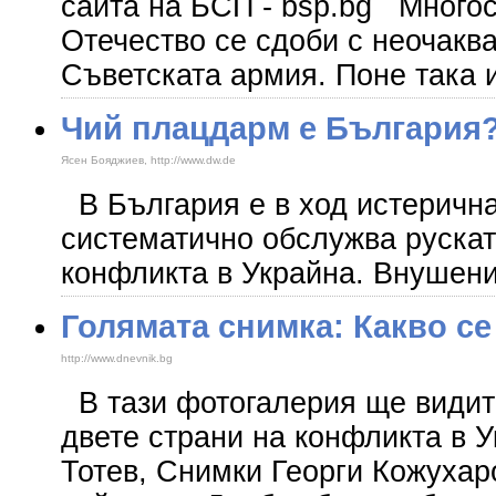
сайта на БСП - bsp.bg Много
Отечество се сдоби с неочаква
Съветската армия. Поне така и
Чий плацдарм е България
Ясен Бояджиев, http://www.dw.de
В България е в ход истерична
систематично обслужва рускат
конфликта в Украйна. Внушени
Голямата снимка: Какво се
http://www.dnevnik.bg
В тази фотогалерия ще видите
двете страни на конфликта в У
Тотев, Снимки Георги Кожухар