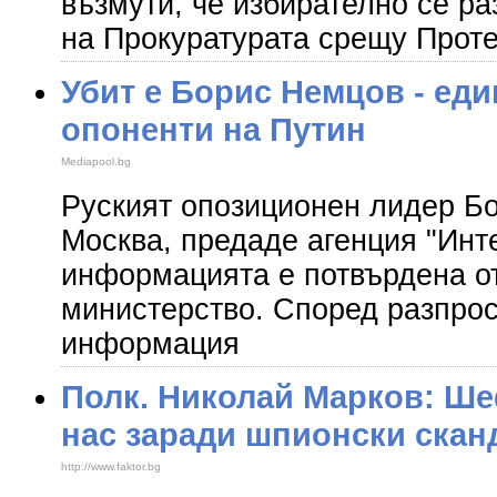
възмути, че избирателно се ра
на Прокуратурата срещу Прот
Убит е Борис Немцов - еди
опоненти на Путин
Mediapool.bg
Руският опозиционен лидер Бо
Москва, предаде агенция "Инт
информацията е потвърдена о
министерство. Според разпрос
информация
Полк. Николай Марков: Ше
нас заради шпионски скан
http://www.faktor.bg