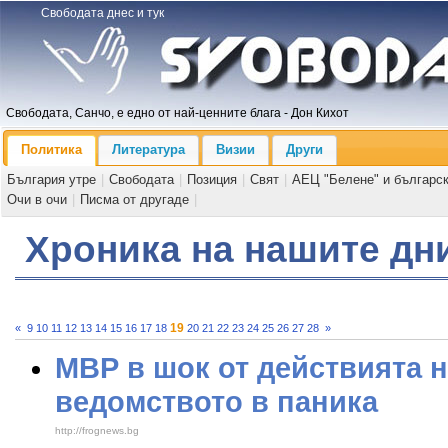
Свободата днес и тук
Свободата, Санчо, е едно от най-ценните блага - Дон Кихот
Политика
Литература
Визии
Други
България утре
|
Свободата
|
Позиция
|
Свят
|
АЕЦ "Белене" и българс
Очи в очи
|
Писма от другаде
|
Хроника на нашите дн
19
«
9
10
11
12
13
14
15
16
17
18
20
21
22
23
24
25
26
27
28
»
МВР в шок от действията 
ведомството в паника
http://frognews.bg