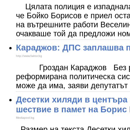
Цялата полиция е изпаднала 
че Бойко Борисов е приел ост
на вътрешните работи Веселин
очакваше той да предложи но
Караджов: ДПС заплашва 
http://www.faktor.bg
Гроздан Караджов Без р
реформирана политическа сис
може да има, заяви депутатът
Десетки хиляди в центъра
шествие в памет на Борис
Mediapool.bg
Размер на текста Десетки хил