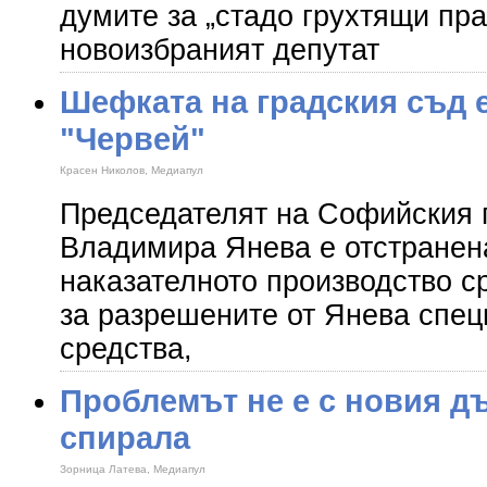
думите за „стадо грухтящи пра
новоизбраният депутат
Шефката на градския съд 
"Червей"
Красен Николов, Медиапул
Председателят на Софийския 
Владимира Янева е отстранен
наказателното производство с
за разрешените от Янева спец
средства,
Проблемът не е с новия дъ
спирала
Зорница Латева, Медиапул