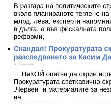
В разгара на политическите ст
около планираното теглене на
млрд. лева, експерти напомни
в дълга, а във фискалната пол
реформи,
Скандал! Прокуратурата с
разследването за Касим Д
http://frognews.bg
НяКОЙ опитва да скрие истин
Прокуратурата светкавично ск
„Червеи” и материалите за не
на