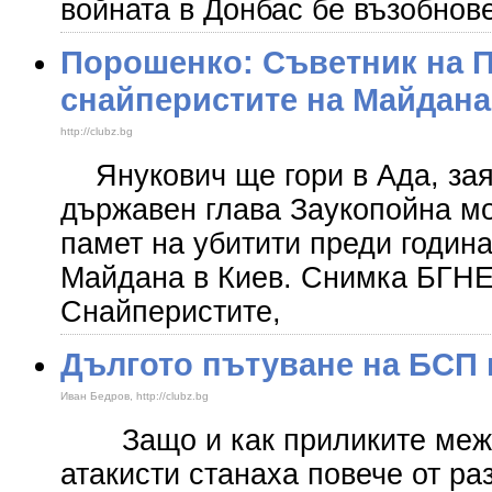
войната в Донбас бе възобнов
Порошенко: Съветник на П
снайперистите на Майдана
http://clubz.bg
Янукович ще гори в Ада, зая
държавен глава Заукопойна мо
памет на убитити преди годин
Майдана в Киев. Снимка БГНЕ
Снайперистите,
Дългото пътуване на БСП 
Иван Бедров, http://clubz.bg
Защо и как приликите межд
атакисти станаха повече от р