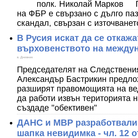
​ полк. Николай Марков П
на ФБР е свързано с дълго па
скандал, свързан с източванет
В Русия искат да се откажа
върховенството на между
в. Дневник
Председателят на Следствени
Александър Бастрикин предлож
разширят правомощията на ве
да работи извън територията н
създаде "обективен"
ДАНС и МВР разработвали
шапка невидимка - чл. 12 о