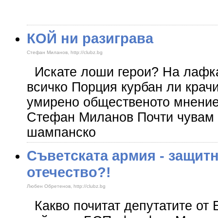
КОЙ ни разиграва
Стефан Миланов, http://clubz.bg
Искате лоши герои? На лафка
всичко Порция курбан ли крач
умирено общественото мнени
Стефан Миланов Почти чувам 
шампанско
Съветската армия - защит
отечество?!
Любен Обретенов, http://clubz.bg
Какво почитат депутатите от 