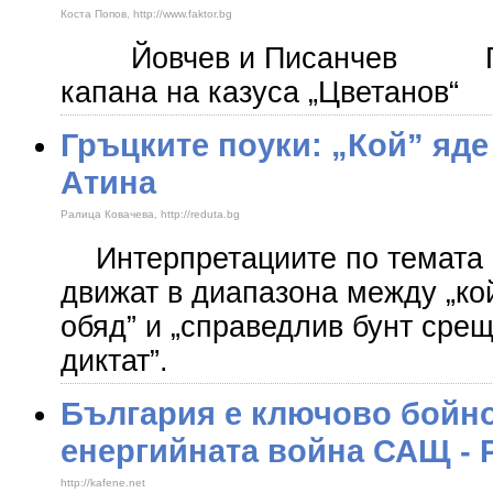
Коста Попов, http://www.faktor.bg
​ Йовчев и Писанчев Пис
капана на казуса „Цветанов“
Гръцките поуки: „Кой” яде
Атина
Ралица Ковачева, http://reduta.bg
Интерпретациите по темата „
движат в диапазона между „ко
обяд” и „справедлив бунт сре
диктат”.
България е ключово бойно
енергийната война САЩ - 
http://kafene.net