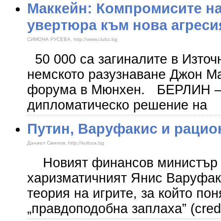
Маккейн: Компромисите на
увертюра към нова агреси
СИМОНА РУСЕВА, http://www.clubz.bg
50 000 са загиналите в Източ
немското разузнаване Джон Ма
форума в Мюнхен. БЕРЛИН – 
дипломатическо решение на
Путин, Варуфакис и рацио
Даниел Смилов, http://kultura.bg
Новият финансов министър 
харизматичният Янис Варуфак
теория на игрите, за който пон
„правдоподобна заплаха” (credib