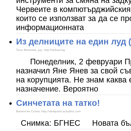
инструменти за смяна на задк
Червеите в компютърджийския 
които се използват за да се п
информационната
Из делниците на един луд 
Тони Филипов, д-р, http://reduta.bg
Понеделник, 2 февруари Пр
назначил Яне Янев за свой съ
на корупцията. Не знам каква 
назначение. Вероятно
Синчетата на татко!
Валентин Стоев, http://viewpoint.actualno.com
Снимка: БГНЕС Новата бълг