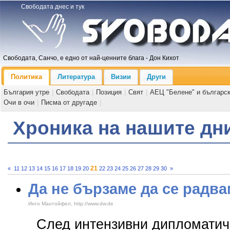
Свободата днес и тук
Свободата, Санчо, е едно от най-ценните блага - Дон Кихот
Политика
Литература
Визии
Други
България утре
|
Свободата
|
Позиция
|
Свят
|
АЕЦ "Белене" и българс
Очи в очи
|
Писма от другаде
|
Хроника на нашите дн
21
«
11
12
13
14
15
16
17
18
19
20
22
23
24
25
26
27
28
29
30
»
Да не бързаме да се радва
Инго Мантойфел, http://www.dw.de
След интензивни дипломатиче