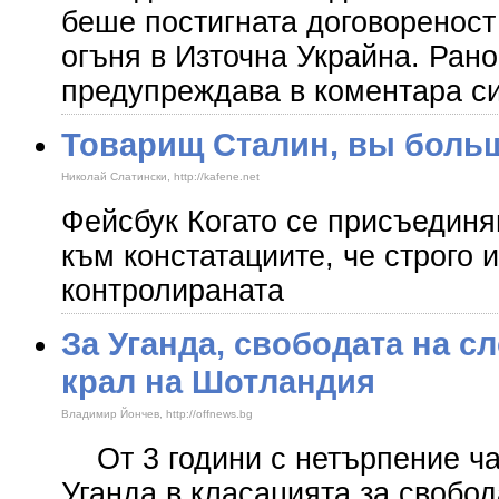
беше постигната договореност
огъня в Източна Украйна. Ран
предупреждава в коментара с
Товарищ Сталин, вы боль
Николай Слатински, http://kafene.net
Фейсбук Когато се присъединяв
към констатациите, че строго и
контролираната
За Уганда, свободата на с
крал на Шотландия
Владимир Йончев, http://offnews.bg
От 3 години с нетърпение ча
Уганда в класацията за свобод