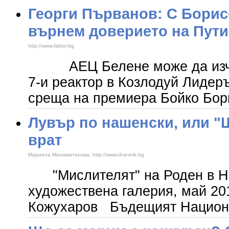
​Георги Първанов: С Бори
върнем доверието на Пут
http://www.faktor.bg
АЕЦ Белене може да изчак
7-и реактор в Козлодуй Лидер
среща на премиера Бойко Бор
Лувър по нашенски, или "
врат
Mариела Маламатенова, http://www.dnevnik.bg
"Мислителят" на Роден в Н
художествена галерия, май 201
Кожухаров Бъдещият Национ