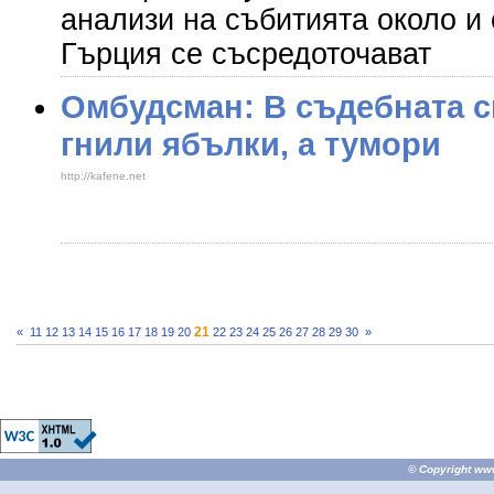
анализи на събитията около и 
Гърция се съсредоточават
Омбудсман: В съдебната с
гнили ябълки, а тумори
http://kafene.net
21
«
11
12
13
14
15
16
17
18
19
20
22
23
24
25
26
27
28
29
30
»
© Copyright
ww