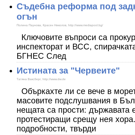
Съдебна реформа под зад
огън
Полина Паунова, Красен Николов, http://www.mediapool.bg/
Ключовите въпроси са прокур
инспекторат и ВСС, спирачкат
БГНЕС След
Истината за "Червеите"
Татяна Ваксберг, http://www.dw.de
Объркахте ли се вече в морет
масовите подслушвания в Бъл
нещата са прости: държавата
протестиращи срещу нея хора.
подробности, твърди