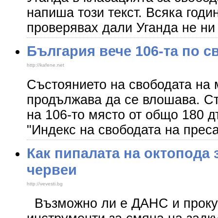
напиша този текст. Всяка годи
проверявах дали Уганда не ни
България вече 106-та по с
http://kafene.net
Състоянието на свободата на 
продължава да се влошава. Ст
на 106-то място от общо 180 
"Индекс на свободата на пресат
Как пипалата на октопода 
червеи
http://vevesti.bg
Възможно ли е ДАНС и прокур