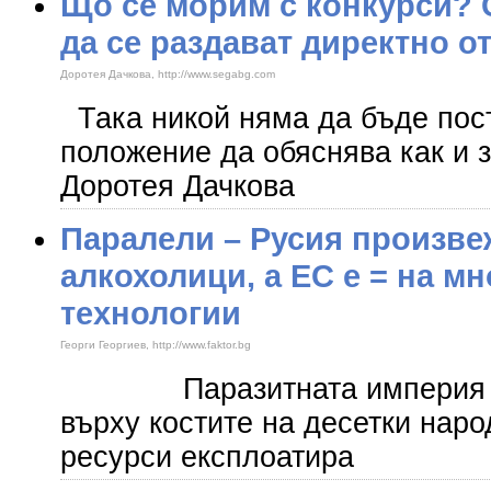
Що се морим с конкурси? 
да се раздават директно о
Доротея Дачкова, http://www.segabg.com
Така никой няма да бъде пос
положение да обяснява как и 
Доротея Дачкова
Паралели – Русия произве
алкохолици, а ЕС е = на мн
технологии
Георги Георгиев, http://www.faktor.bg
Паразитната империя на 
върху костите на десетки наро
ресурси експлоатира