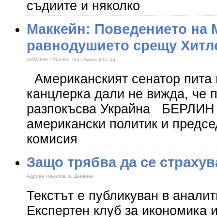
съдиите и няколко
Маккейн: Поведението на 
равнодушието срещу Хитл
СИМОНА РУСЕВА, http://www.clubz.bg
Американският сенатор пита 
канцлерка дали не вижда, че п
разпокъсва Украйна БЕРЛИН 
американски политик и предсе
комисия
Защо трябва да се страху
Адриан Николов, в. Дневник
Текстът е публикуван в анали
Експертен клуб за икономика 