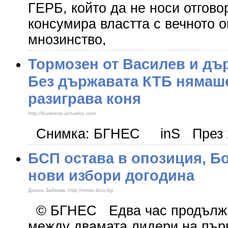
ГЕРБ, който да не носи отгово
консумира властта с вечното 
мнозинство,
Тормозен от Василев и дъ
Без държавата КТБ нямаше
разиграва коня
http://business.actualno.com
Снимка: БГНЕС inS През 2
БСП остава в опозиция, Б
нови избори догодина
Диана Зайкова, http://news.ibox.bg
© БГНЕС Едва час продължи
между двамата лидери на пър