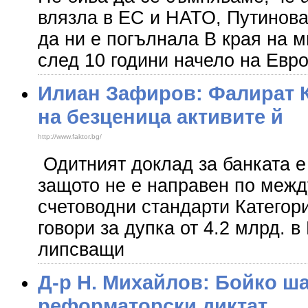
влязла в ЕС и НАТО, Путинов
да ни е погълнала В края на 
след 10 години начело на Евр
Илиан Зафиров: Фалират К
на безценица активите й
http://www.faktor.bg/
Одитният доклад за банката е
защото не е направен по меж
счетоводни стандарти Категор
говори за дупка от 4.2 млрд. в
липсващи
Д-р Н. Михайлов: Бойко ш
реформаторски диктат