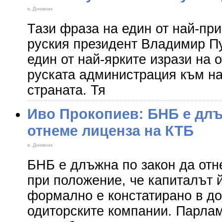
в. Дневник
Тази фраза на един от най-пр
руския президент Владимир Пу
един от най-ярките изрази на 
руската администрация към на
страната. Тя
Иво Прокопиев: БНБ е длъ
отнеме лиценза на КТБ
в. Дневник
БНБ е длъжна по закон да отн
при положение, че капиталът й
формално е констатирано в до
одиторските компании. Парлам