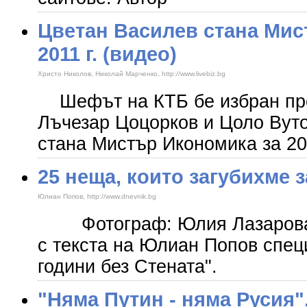
Цветан Василев стана Мис
2011 г. (видео)
Христо Николов, Николай Марченко, http://www.livebiz.bg
Шефът на КТБ бе избран пре
Лъчезар Цоцорков и Цоло Вут
стана Мистър Икономика за 20
25 неща, които загубихме з
Юлиан Попов, http://www.dnevnik.bg
Фотограф: Юлия Лазарова
с текста на Юлиан Попов спец
години без Стената".
"Няма Путин - няма Русия"