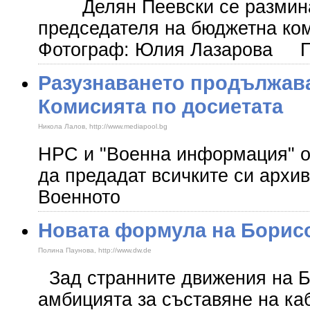
Делян Пеевски се разминав
председателя на бюджетна ко
Фотограф: Юлия Лазарова П
Разузнаването продължава
Комисията по досиетата
Никола Лалов, http://www.mediapool.bg
НРС и "Военна информация" от
да предадат всичките си арх
Военното
Новата формула на Борис
Полина Паунова, http://www.dw.de
Зад странните движения на Б
амбицията за съставяне на ка