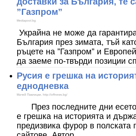
доставки за България, те с
”Газпром”
Mediapool.bg
Украйна не може да гарантира 
България през зимата, тъй кат
ръцете на ”Газпром” и Европе
да заеме по-твърди позиции с
Русия е грешка на история
еднодневка
Мачей Павлицки, http://offnews.bg/
През последните дни есето 
е грешка на историята и държ
предизвика фурор в полската 
сайтове. Автор