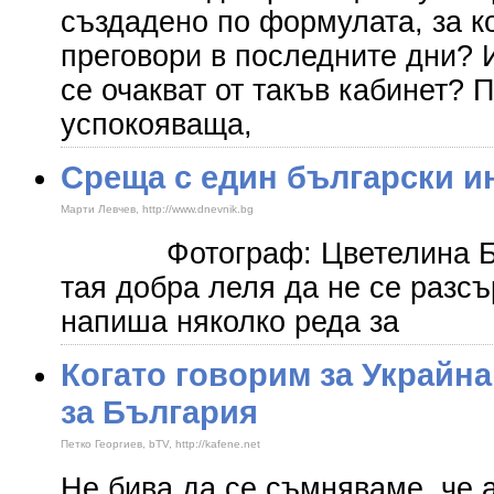
създадено по формулата, за к
преговори в последните дни? И
се очакват от такъв кабинет? 
успокояваща,
Среща с един български и
Марти Левчев, http://www.dnevnik.bg
Фотограф: Цветелина Бе
тая добра леля да не се разсъ
напиша няколко реда за
Когато говорим за Украйна
за България
Петко Георгиев, bTV, http://kafene.net
Не бива да се съмняваме, че 