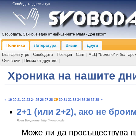
Свободата днес и тук
Свободата, Санчо, е едно от най-ценните блага - Дон Кихот
Политика
Литература
Визии
Други
България утре
|
Свободата
|
Позиция
|
Свят
|
АЕЦ "Белене" и българс
Очи в очи
|
Писма от другаде
|
Хроника на нашите дн
29
«
19
20
21
22
23
24
25
26
27
28
30
31
32
33
34
35
36
37
38
»
2+1 (или 2+2), ако не брои
Ясен Бояджиев, http://www.dw.de
Може ли да просъществува п