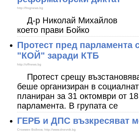
http://frognews.bg
Д-р Николай Миха
което прави Бойко
Протест пред парламента 
"КОЙ" заради КТБ
http://offnews.bg
Протест срещу възстановява
беше организиран в социалнат
планиран за 31 октомври от 18
парламента. В групата се
ГЕРБ и ДПС възкресяват м
Стоимен Войнов, http://www.dnevnik.bg