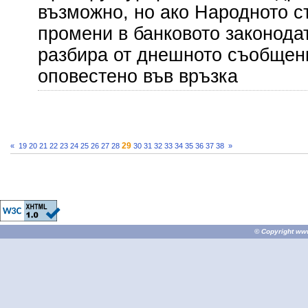
възможно, но ако Народното 
промени в банковото законодат
разбира от днешното съобщени
оповестено във връзка
29
«
19
20
21
22
23
24
25
26
27
28
30
31
32
33
34
35
36
37
38
»
© Copyright
ww